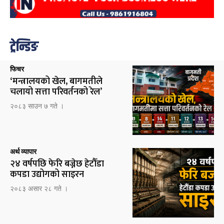
ट्रेन्डिङ
फिचर
‘मन्त्रालयको खेल, बागमतीले
चलायो सत्ता परिवर्तनको रेल’
२०८३ साउन ७ गते ।
अर्थ व्यापार
२४ वर्षपछि फेरि बज्नेछ हेटौँडा
कपडा उद्योगको साइरन
२०८३ असार २८ गते ।