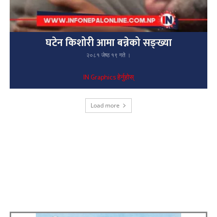
घटेन किशोरी आमा बन्नेको सङ्ख्या
२०८१ जेष्ठ १९ गते ।
IN Graphics हेर्नुहोस्
Load more