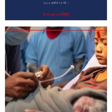
२०८२ अशोज १९ गते ।
IN Graphics हेर्नुहोस्