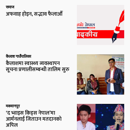
समाज
अफवाह होइन, सद्भाव फैलाऔँ
कैलाश गाउँपालिका
कैलाशमा स्वास्थ्य व्यवस्थापन
सूचना प्रणालीसम्बन्धी तालिम सुरु
मकवानपुर
‘द भ्वाइस किड्स नेपाल’मा
आर्मनलाई जिताउन मतदानको
अपिल