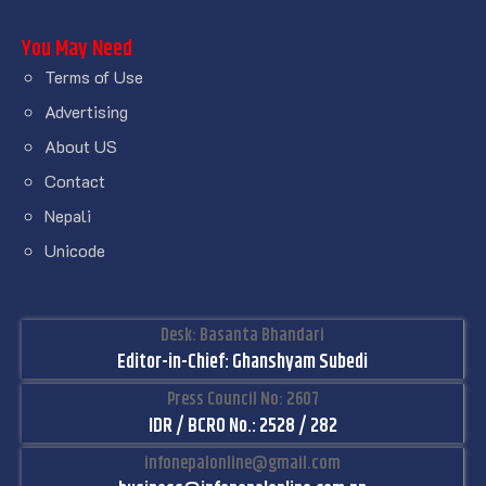
You May Need
Terms of Use
Advertising
About US
Contact
Nepali
Unicode
Desk: Basanta Bhandari
Editor-in-Chief: Ghanshyam Subedi
Press Council No: 2607
IDR / BCRO No.: 2528 / 282
infonepalonline@gmail.com