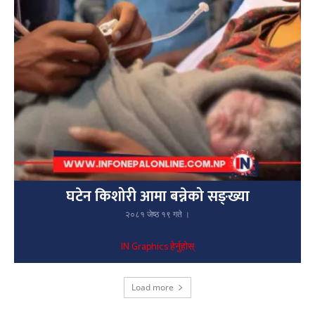
घटेन किशोरी आमा बन्नेको सङ्ख्या
२०८१ जेष्ठ १९ गते ।
IN Graphics हेर्नुहोस्
Load more