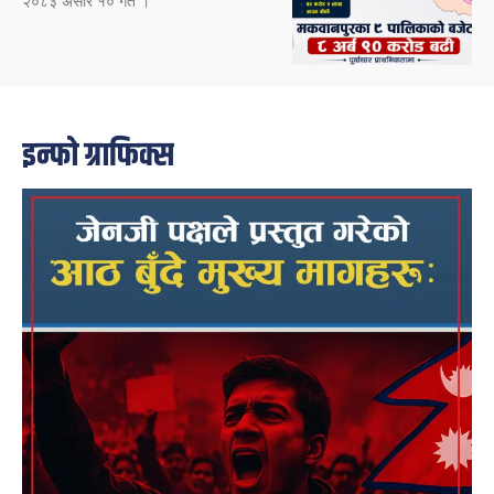
२०८३ असार १० गते ।
इन्फो ग्राफिक्स