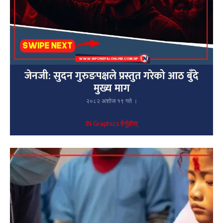
जेनजी: सुदन गुरुङपक्षले प्रस्तुत गरेको आठ बुँदे
मुख्य माग
२०८२ अशोज १९ गते ।
IN Graphics हेर्नुहोस्