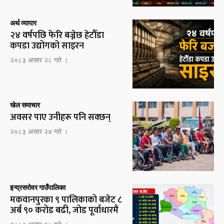
अर्थ व्यापार
२४ वर्षपछि फेरि बज्नेछ हेटौँडा
कपडा उद्योगको साइरन
२०८३ असार २८ गते ।
खेल समाचार
अवसर पाए उनीहरू पनि सक्छन्
२०८३ असार २४ गते ।
इन्द्रसरोवर गाउँपालिका
मकवानपुरका ९ पालिकाको बजेट ८
अर्ब ९० करोड बढी, जोड पूर्वाधारमै