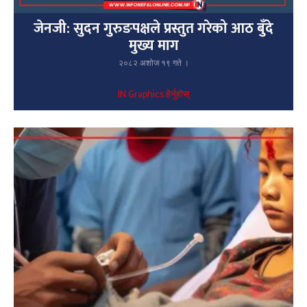
जेनजी: सुदन गुरुङपक्षले प्रस्तुत गरेको आठ बुँदे
मुख्य माग
२०८२ अशोज १९ गते ।
IN Graphics हेर्नुहोस्