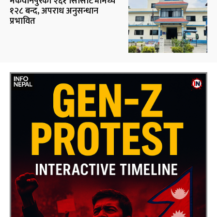
मकवानपुरका २६१ सिसिटिभीमध्ये
१२८ बन्द, अपराध अनुसन्धान
प्रभावित