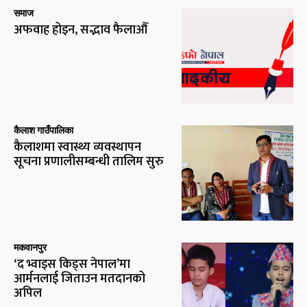
समाज
अफवाह होइन, सद्भाव फैलाऔँ
कैलाश गाउँपालिका
कैलाशमा स्वास्थ्य व्यवस्थापन
सूचना प्रणालीसम्बन्धी तालिम सुरु
मकवानपुर
‘द भ्वाइस किड्स नेपाल’मा
आर्मनलाई जिताउन मतदानको
अपिल