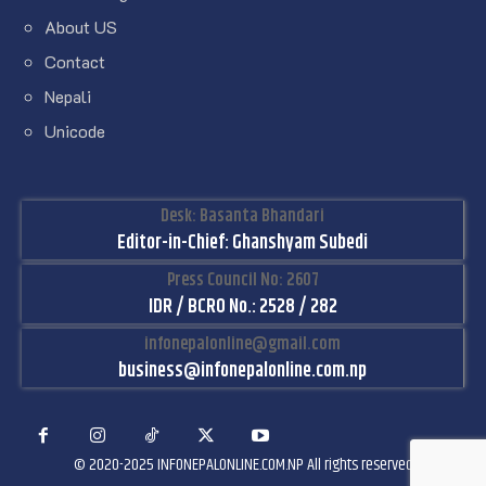
About US
Contact
Nepali
Unicode
Desk: Basanta Bhandari
Editor-in-Chief: Ghanshyam Subedi
Press Council No: 2607
IDR / BCRO No.: 2528 / 282
infonepalonline@gmail.com
business@infonepalonline.com.np
© 2020-2025 INFONEPALONLINE.COM.NP All rights reserved