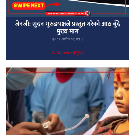
जेनजी: सुदन गुरुङपक्षले प्रस्तुत गरेको आठ बुँदे
मुख्य माग
२०८२ अशोज १९ गते ।
IN Graphics हेर्नुहोस्