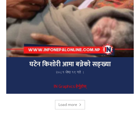
घटेन किशोरी आमा बन्नेको सङ्ख्या
२०८१ जेष्ठ १९ गते ।
IN Graphics हेर्नुहोस्
Load more