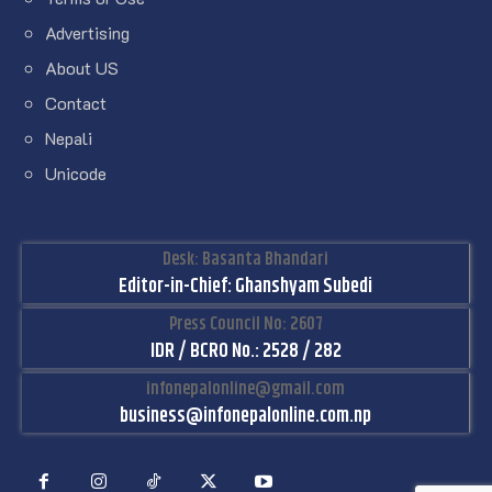
Advertising
About US
Contact
Nepali
Unicode
Desk: Basanta Bhandari
Editor-in-Chief: Ghanshyam Subedi
Press Council No: 2607
IDR / BCRO No.: 2528 / 282
infonepalonline@gmail.com
business@infonepalonline.com.np