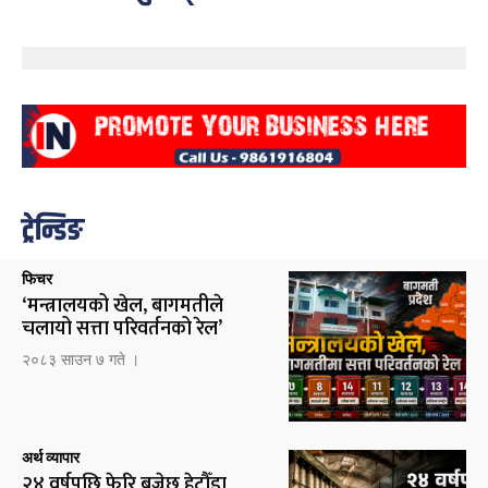
ट्रेन्डिङ
फिचर
‘मन्त्रालयको खेल, बागमतीले
चलायो सत्ता परिवर्तनको रेल’
२०८३ साउन ७ गते ।
अर्थ व्यापार
२४ वर्षपछि फेरि बज्नेछ हेटौँडा