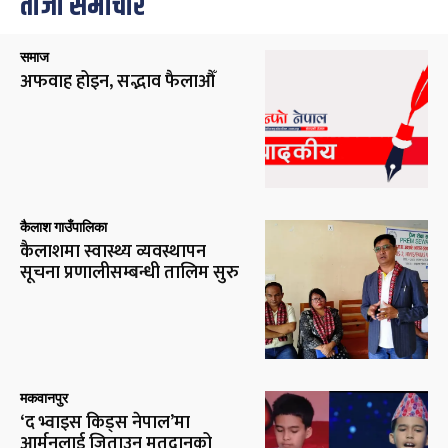
ताजा समाचार
समाज
अफवाह होइन, सद्भाव फैलाऔँ
कैलाश गाउँपालिका
कैलाशमा स्वास्थ्य व्यवस्थापन
सूचना प्रणालीसम्बन्धी तालिम सुरु
मकवानपुर
‘द भ्वाइस किड्स नेपाल’मा
आर्मनलाई जिताउन मतदानको