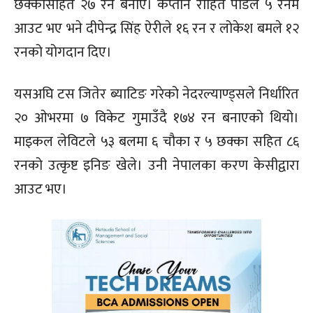
छक्कासहित २७ रन बनाए। कप्तान रोहित पौडेल ५ रनमै
आउट भए भने दीपेन्द्र सिंह ऐरीले १६ रन र लोकेश बमले १२
रनको योगदान दिए।
यसअघि टस जितेर ब्याटिङ गरेको नेदरल्याण्ड्सले निर्धारित
२० ओभरमा ७ विकेट गुमाउँदै १७४ रन बनाएको थियो।
माइकल लेविटले ५३ बलमा ६ चौका र ५ छक्का सहित ८६
रनको उत्कृष्ट इनिङ खेले। उनी नेपालका करण केसीद्वारा
आउट भए।