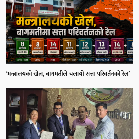
‘मन्त्रालयको खेल, बागमतीले चलायो सत्ता परिवर्तनको रेल’