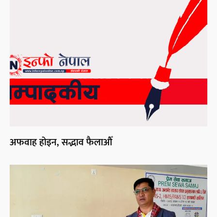
अफवाह होइन, सद्भाव फैलाऔँ