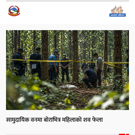
सामुदायिक वनमा बोराभित्र महिलाको शव फेला