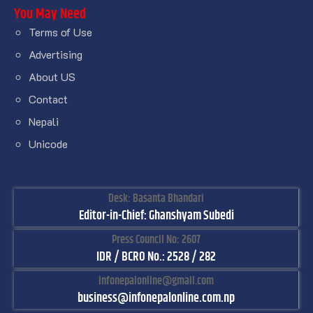
You May Need
Terms of Use
Advertising
About US
Contact
Nepali
Unicode
Desk: Basanta Bhandari
Editor-in-Chief: Ghanshyam Subedi
Press Council No: 2607
IDR / BCRO No.: 2528 / 282
infonepalonline@gmail.com
business@infonepalonline.com.np