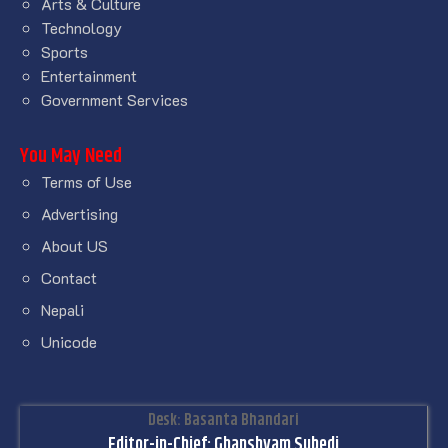
Arts & Culture
Technology
Sports
Entertainment
Government Services
You May Need
Terms of Use
Advertising
About US
Contact
Nepali
Unicode
Desk: Basanta Bhandari
Editor-in-Chief: Ghanshyam Subedi