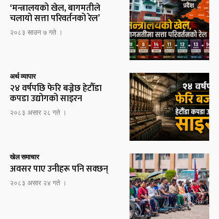
‘मन्त्रालयको खेल, बागमतीले
चलायो सत्ता परिवर्तनको रेल’
२०८३ साउन ७ गते ।
अर्थ व्यापार
२४ वर्षपछि फेरि बज्नेछ हेटौँडा
कपडा उद्योगको साइरन
२०८३ असार २८ गते ।
खेल समाचार
अवसर पाए उनीहरू पनि सक्छन्
२०८३ असार २४ गते ।