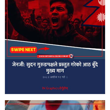
जेनजी: सुदन गुरुङपक्षले प्रस्तुत गरेको आठ बुँदे
मुख्य माग
२०८२ अशोज १९ गते ।
IN Graphics हेर्नुहोस्