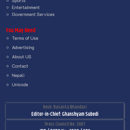
Sports
Entertainment
Government Services
You May Need
Terms of Use
Advertising
About US
Contact
Nepali
Unicode
Desk: Basanta Bhandari
Editor-in-Chief: Ghanshyam Subedi
Press Council No: 2607