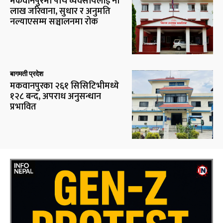
मकवानपुरमा पाँच व्यवसायलाई नौ
लाख जरिवाना, सुधार र अनुमति
नल्याएसम्म सञ्चालनमा रोक
बागमती प्रदेश
मकवानपुरका २६१ सिसिटिभीमध्ये
१२८ बन्द, अपराध अनुसन्धान
प्रभावित