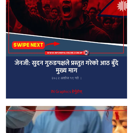
जेनजी: सुदन गुरुङपक्षले प्रस्तुत गरेको आठ बुँदे
मुख्य माग
२०८२ अशोज १९ गते ।
IN Graphics हेर्नुहोस्