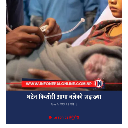
घटेन किशोरी आमा बन्नेको सङ्ख्या
२०८१ जेष्ठ १९ गते ।
IN Graphics हेर्नुहोस्