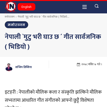
English
मनोरञ्जन
नेपाली `मुटु भरी घाउ छ ´ गीत सार्वजनिक ( भिडियो...
मनोरञ्जन
नेपाली `मुटु भरी घाउ छ ´ गीत सार्वजनिक
( भिडियो )
२०७८ मंसिर ७ गते ।
सन्जिप तिम्सिना
इटहरी : नेपालीको मौलिक कला र संस्कृति झल्किने मौलिक
सभ्यतामा आधारित गीत संगीतको आफ्नो छुट्टै विशेषता