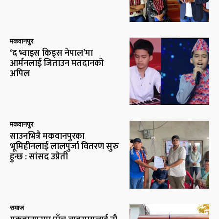
मकवानपुर
‘द भ्वाइस किड्स नेपाल’मा
आर्मनलाई जिताउन मतदानको
अपिल
मकवानपुर
साउनभित्रै मकवानपुरका
भूमिहीनलाई लालपुर्जा वितरण सुरु
हुन्छ : सांसद उप्रेती
समाज