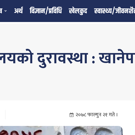
ख
अर्थ
विज्ञान/प्रविधि
खेलकुद
स्वास्थ्य/जीवनशै
लयको दुरावस्था : खाने
२०७८ फाल्गुन २१ गते ।