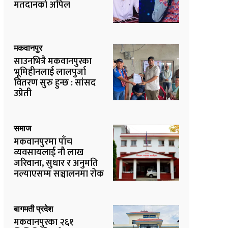
मतदानको अपिल
मकवानपुर
साउनभित्रै मकवानपुरका
भूमिहीनलाई लालपुर्जा
वितरण सुरु हुन्छ : सांसद
उप्रेती
समाज
मकवानपुरमा पाँच
व्यवसायलाई नौ लाख
जरिवाना, सुधार र अनुमति
नल्याएसम्म सञ्चालनमा रोक
बागमती प्रदेश
मकवानपुरका २६१