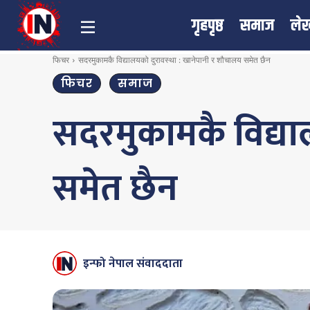
गृहपृष्ठ
समाज
ले
फिचर
सदरमुकामकै विद्यालयको दुरावस्था : खानेपानी र शौचालय समेत छैन
फिचर
समाज
सदरमुकामकै विद्या
समेत छैन
इन्फो नेपाल संवाददाता