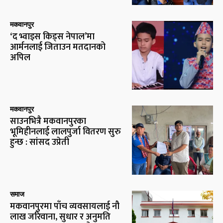
मकवानपुर
‘द भ्वाइस किड्स नेपाल’मा
आर्मनलाई जिताउन मतदानको
अपिल
मकवानपुर
साउनभित्रै मकवानपुरका
भूमिहीनलाई लालपुर्जा वितरण सुरु
हुन्छ : सांसद उप्रेती
समाज
मकवानपुरमा पाँच व्यवसायलाई नौ
लाख जरिवाना, सुधार र अनुमति