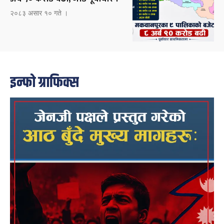
२०८३ असार १० गते ।
इन्फो ग्राफिक्स