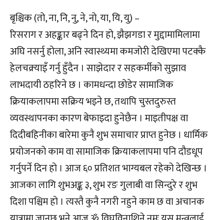
बृश्चिक (तो, ना, नि, नु, ने, नो, या, यि, यु) –
रिसराग र अहङ्कार बढ्ने दिन हो, झैझगडा र मुद्दामामिलामा
अघि नसर्नु होला, अनि स्वास्थ्यमा कमजोरी देखिएमा पटक्कै
हेलचक्र्याइँ गर्नु हुँदैन । साझेदार र सहकर्मीको सुझाव
लाभदायी ठहरिने छ । कामधन्दा छोडेर सामाजिक
क्रियाकलापमा सक्रिय भइने छ, तथापि चुस्तदुरुस्त
व्यवस्थापनका कारण बेफाइदा हुनेछैन । माइतीपक्ष वा
दिदीबहिनीका बारेमा कुनै शुभ समाचार प्राप्त हुनेछ । धार्मिक
प्रयोजनको काम वा सामाजिक क्रियाकलापमा पनि दौडधूप
गर्नुपर्ने दिन हो । आज ६० प्रतिशत भाग्यबल रहेको देखिन्छ ।
आजका लागि शुभअङ्क ३, शुभ रङ गुलाबी वा सिन्दुरे र शुभ
दिशा पश्चिम हो । त्यस्तै कुनै नगरी नहुने काम छ वा अचानक
यात्रामा जानुछ भने आज ॐ विघ्नविनाशिने नमः यस मन्त्रलाई