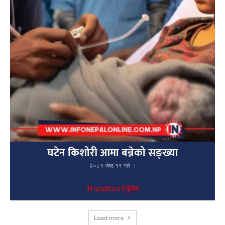
घटेन किशोरी आमा बन्नेको सङ्ख्या
२०८१ जेष्ठ १९ गते ।
IN Graphics हेर्नुहोस्
Load more