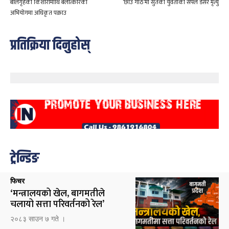
बालगृहकी किशोरीमाथि बलात्कारको
‘छाउ गोठ’मा सुतेकी युवतीको सर्पले डसेर मृत्यु
अभियोगमा अधिकृत पक्राउ
प्रतिक्रिया दिनुहोस्
ट्रेन्डिङ
फिचर
‘मन्त्रालयको खेल, बागमतीले
चलायो सत्ता परिवर्तनको रेल’
२०८३ साउन ७ गते ।