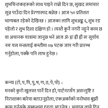
शुभचिन्तकहरूको साथ पाइने राम्रो दिन छ, सुखद समाचार
सुन्न पाउँदा दिन प्रेरणास्पद बन्नेछ । आज ५० प्रतिशत
भाग्यबल रहेको देखिन्छ । आजका लागि शुभअङ्क ६, शुभ रङ
पहेंलो र शुभ दिशा दक्षिण हो । त्यस्तै कुनै नगरी नहुने काम छ
वा अचानक यात्रामा जानुछ भने आज ॐ ह्रां ह्रीं ह्रौं सः सूर्याय
नमः यस मन्त्रलाई कम्तीमा ०७ पटक जाप गरी प्रारम्भ
गर्नुहोला, पक्कै पनि लाभ हुनेछ ।
कन्या (टो, प, पि, पु, ष, ण, ठ, पे, पो) –
मनको कुरो खुलस्त पार्ने दिन हो, पार्टनरसँग असन्तुष्टि र
निराशाका बारेमा बताउनुहोला, एकअर्काको मनोभाव बुझी
काम गर्नसके सम्बन्धमा दृढता आउनेछ । अत्यास लाग्ने दिन