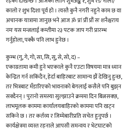
रहेको देखिन्छ । आजका लागि शुभअङ्क १, शुभ रङ नीलो/
कालो र शुभ दिशा पूर्व हो । त्यस्तै कुनै नगरी नहुने काम छ वा
अचानक यात्रामा जानुछ भने आज ॐ प्रां प्रीं प्रौं सः शनैश्चराय
नमः यस मन्त्रलाई कम्तीमा २३ पटक जाप गरी प्रारम्भ
गर्नुहोला, पक्कै पनि लाभ हुनेछ ।
कुम्भ (गु, गे, गो, सा, सि, सु, से, सो, द) –
एकाग्रतामा कमी हुने भएकाले कुनै एउटा विषयमा मात्र ध्यान
केन्द्रित गर्न सकिंदैन, हेर्दा बाहिरबाट सामान्य झैं देखिनु हुन्छ,
तर भित्रबाट मँडारिएको भावनाको बेगलाई कसैले पनि बुझ्‌न
सक्दैनन् । पुरानो समस्या सुल्झाउने क्रममा दिन बित्नसक्छ,
लाभमूलक काममा कार्यालयबाहिरको काममा पनि खट्न
सकिने छ । तर कर्तव्य र जिम्मेबारीप्रति सचेत हुनुपर्छ ।
कार्यक्षेत्रमा व्यस्त रहनाले आपसी समन्वय र भेटघाटको