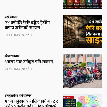
अर्थ व्यापार
२४ वर्षपछि फेरि बज्नेछ हेटौँडा
कपडा उद्योगको साइरन
२०८३ असार २८ गते ।
खेल समाचार
अवसर पाए उनीहरू पनि सक्छन्
२०८३ असार २४ गते ।
इन्द्रसरोवर गाउँपालिका
मकवानपुरका ९ पालिकाको बजेट ८
अर्ब ९० करोड बढी, जोड पूर्वाधारमै