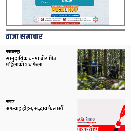
ताजा समाचार
मकवानपुर
सामुदायिक वनमा बोराभित्र
महिलाको शव फेला
समाज
अफवाह होइन, सद्भाव फैलाऔँ