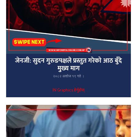
जेनजी: सुदन गुरुङपक्षले प्रस्तुत गरेको आठ बुँदे
मुख्य माग
२०८२ अशोज १९ गते ।
IN Graphics हेर्नुहोस्