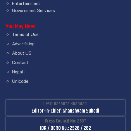
Entertainment
Government Services
You May Need
Terms of Use
Advertising
About US
Contact
Nepali
Unicode
Desk: Basanta Bhandari
Editor-in-Chief: Ghanshyam Subedi
Press Council No: 2607
IDR / BCRO No.: 2528 / 282