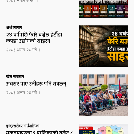
२०८३ साउन ७ गते ।
अर्थ व्यापार
२४ वर्षपछि फेरि बज्नेछ हेटौँडा
कपडा उद्योगको साइरन
२०८३ असार २८ गते ।
खेल समाचार
अवसर पाए उनीहरू पनि सक्छन्
२०८३ असार २४ गते ।
इन्द्रसरोवर गाउँपालिका
मकवानपुरका ९ पालिकाको बजेट ८