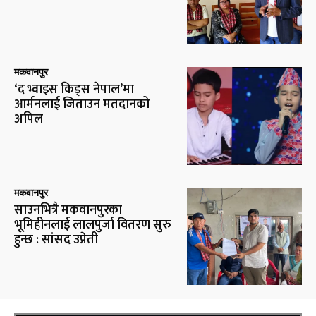
मकवानपुर
‘द भ्वाइस किड्स नेपाल’मा
आर्मनलाई जिताउन मतदानको
अपिल
मकवानपुर
साउनभित्रै मकवानपुरका
भूमिहीनलाई लालपुर्जा वितरण सुरु
हुन्छ : सांसद उप्रेती