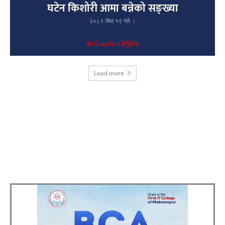
घटेन किशोरी आमा बन्नेको सङ्ख्या
२०८१ जेष्ठ १९ गते ।
IN Graphics हेर्नुहोस्
Load more