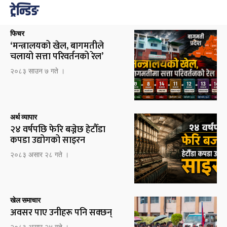
ट्रेन्डिङ
फिचर
‘मन्त्रालयको खेल, बागमतीले
चलायो सत्ता परिवर्तनको रेल’
२०८३ साउन ७ गते ।
अर्थ व्यापार
२४ वर्षपछि फेरि बज्नेछ हेटौँडा
कपडा उद्योगको साइरन
२०८३ असार २८ गते ।
खेल समाचार
अवसर पाए उनीहरू पनि सक्छन्