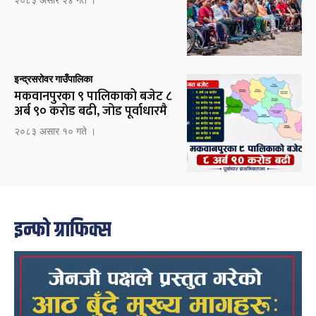
२०८३ असार २४ गते ।
इन्द्रसरोवर गाउँपालिका
मकवानपुरका ९ पालिकाको बजेट ८
अर्ब ९० करोड बढी, जोड पूर्वाधारमै
२०८३ असार १० गते ।
इन्फो ग्राफिक्स