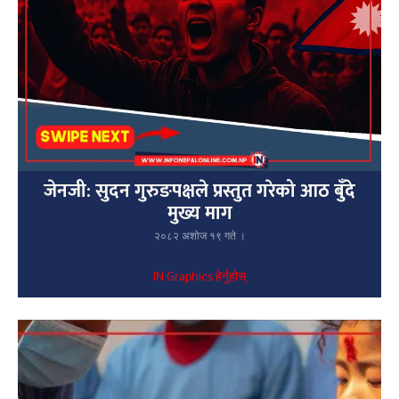
जेनजी: सुदन गुरुङपक्षले प्रस्तुत गरेको आठ बुँदे
मुख्य माग
२०८२ अशोज १९ गते ।
IN Graphics हेर्नुहोस्