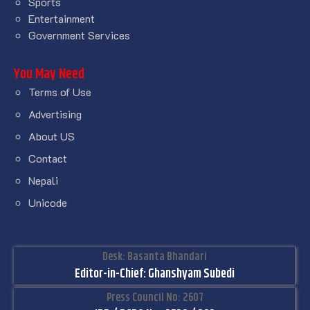
Sports
Entertainment
Government Services
You May Need
Terms of Use
Advertising
About US
Contact
Nepali
Unicode
Desk: Basanta Bhandari
Editor-in-Chief: Ghanshyam Subedi
Press Council No: 2607