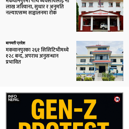
मकवानपुरमा पाँच व्यवसायलाई नौ
लाख जरिवाना, सुधार र अनुमति
नल्याएसम्म सञ्चालनमा रोक
बागमती प्रदेश
मकवानपुरका २६१ सिसिटिभीमध्ये
१२८ बन्द, अपराध अनुसन्धान
प्रभावित