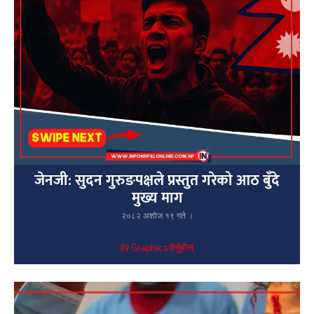
जेनजी: सुदन गुरुङपक्षले प्रस्तुत गरेको आठ बुँदे
मुख्य माग
२०८२ अशोज १९ गते ।
IN Graphics हेर्नुहोस्