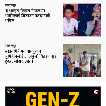
मकवानपुर
‘द भ्वाइस किड्स नेपाल’मा
आर्मनलाई जिताउन मतदानको
अपिल
मकवानपुर
साउनभित्रै मकवानपुरका
भूमिहीनलाई लालपुर्जा वितरण सुरु
हुन्छ : सांसद उप्रेती