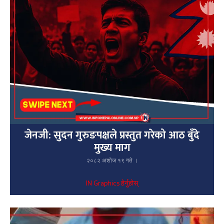
जेनजी: सुदन गुरुङपक्षले प्रस्तुत गरेको आठ बुँदे
मुख्य माग
२०८२ अशोज १९ गते ।
IN Graphics हेर्नुहोस्