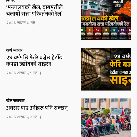
‘मन्त्रालयको खेल, बागमतीले
चलायो सत्ता परिवर्तनको रेल’
२०८३ साउन ७ गते ।
अर्थ व्यापार
२४ वर्षपछि फेरि बज्नेछ हेटौँडा
कपडा उद्योगको साइरन
२०८३ असार २८ गते ।
खेल समाचार
अवसर पाए उनीहरू पनि सक्छन्
२०८३ असार २४ गते ।