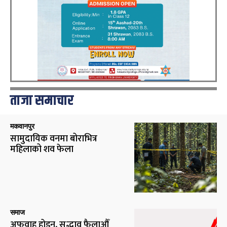
ताजा समाचार
मकवानपुर
सामुदायिक वनमा बोराभित्र
महिलाको शव फेला
समाज
अफवाह होइन, सद्भाव फैलाऔँ