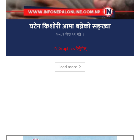
घटेन किशोरी आमा बन्नेको सङ्ख्या
२०८१ जेष्ठ १९ गते ।
IN Graphics हेर्नुहोस्
Load more