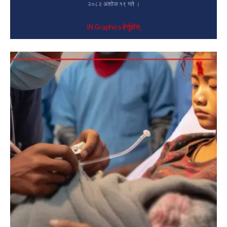
२०८२ अशोज १९ गते ।
IN Graphics हेर्नुहोस्