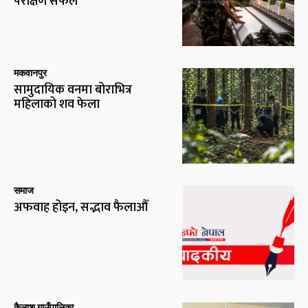
परीक्षण सफल
मकवानपुर
सामुदायिक वनमा बोराभित्र
महिलाको शव फेला
समाज
अफवाह होइन, सद्भाव फैलाऔँ
कैलाश गाउँपालिका