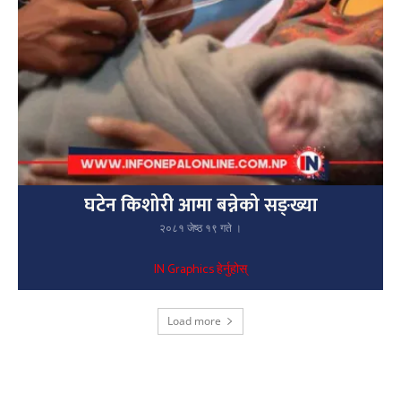
घटेन किशोरी आमा बन्नेको सङ्ख्या
२०८१ जेष्ठ १९ गते ।
IN Graphics हेर्नुहोस्
Load more