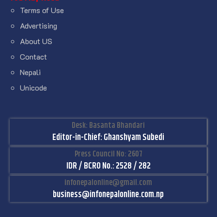
Terms of Use
Advertising
About US
Contact
Nepali
Unicode
Desk: Basanta Bhandari
Editor-in-Chief: Ghanshyam Subedi
Press Council No: 2607
IDR / BCRO No.: 2528 / 282
infonepalonline@gmail.com
business@infonepalonline.com.np