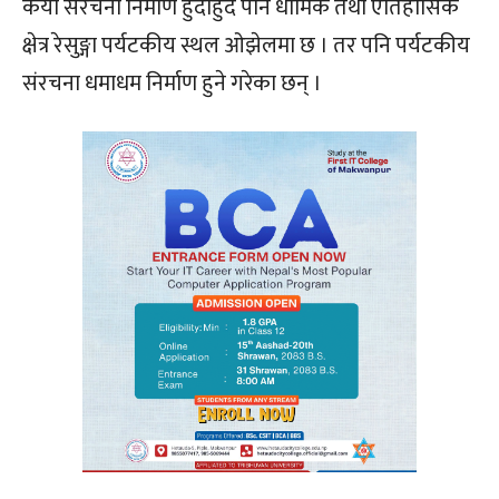
कैयौं संरचना निर्माण हुँदाहुँदै पनि धार्मिक तथा ऐतिहासिक
क्षेत्र रेसुङ्गा पर्यटकीय स्थल ओझेलमा छ । तर पनि पर्यटकीय
संरचना धमाधम निर्माण हुने गरेका छन् ।