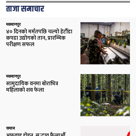
ताजा समाचार
मकवानपुर
४० दिनको मर्मतपछि चल्यो हेटौँडा
कपडा उद्योगको तान, प्रारम्भिक
परीक्षण सफल
मकवानपुर
सामुदायिक वनमा बोराभित्र
महिलाको शव फेला
समाज
अफवाह होइन, सद्भाव फैलाऔँ