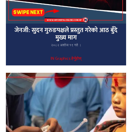
जेनजी: सुदन गुरुङपक्षले प्रस्तुत गरेको आठ बुँदे
मुख्य माग
२०८२ अशोज १९ गते ।
IN Graphics हेर्नुहोस्