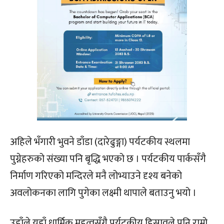
अहिले भँगारी भुवने डाँडा (दारेढुङ्गा) पर्यटकीय स्थलमा
पुग्नेहरुको संख्या पनि बृद्धि भएको छ । पर्यटकीय पार्कसँगै
निर्माण गरिएको मन्दिरले मनै लोभ्याउने दृश्य बनेको
अवलोकनका लागि पुगेका लक्ष्मी थापाले बताउनु भयो ।
उहाँले यहाँ धार्मिक महत्वसँगै पर्यटकीय हिसावले पनि राम्रो