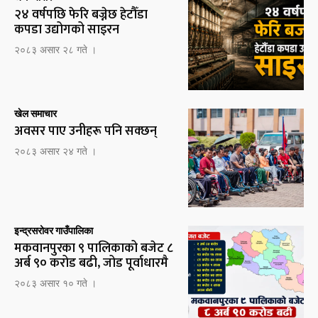
२४ वर्षपछि फेरि बज्नेछ हेटौँडा
कपडा उद्योगको साइरन
२०८३ असार २८ गते ।
खेल समाचार
अवसर पाए उनीहरू पनि सक्छन्
२०८३ असार २४ गते ।
इन्द्रसरोवर गाउँपालिका
मकवानपुरका ९ पालिकाको बजेट ८
अर्ब ९० करोड बढी, जोड पूर्वाधारमै
२०८३ असार १० गते ।