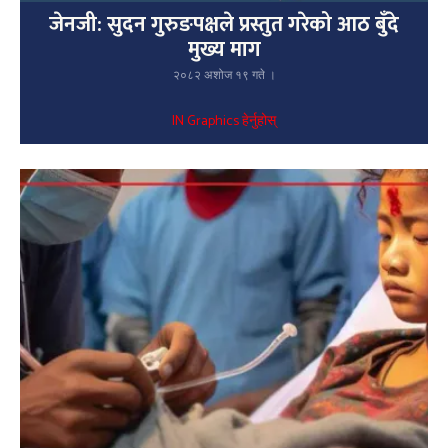
जेनजी: सुदन गुरुङपक्षले प्रस्तुत गरेको आठ बुँदे
मुख्य माग
२०८२ अशोज १९ गते ।
IN Graphics हेर्नुहोस्