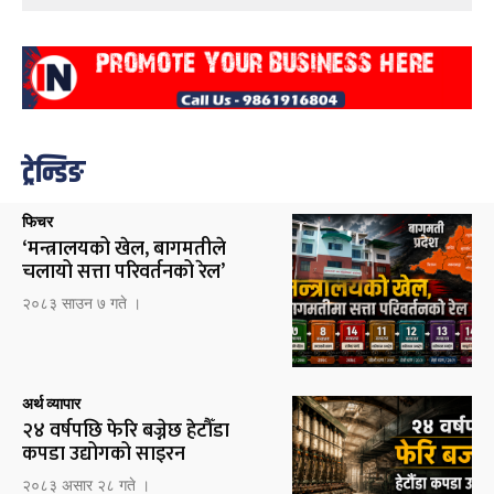
ट्रेन्डिङ
फिचर
‘मन्त्रालयको खेल, बागमतीले
चलायो सत्ता परिवर्तनको रेल’
२०८३ साउन ७ गते ।
अर्थ व्यापार
२४ वर्षपछि फेरि बज्नेछ हेटौँडा
कपडा उद्योगको साइरन
२०८३ असार २८ गते ।