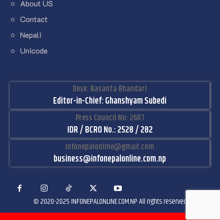
About US
Contact
Nepali
Unicode
Desk: Basanta Bhandari
Editor-in-Chief: Ghanshyam Subedi
Press Council No: 2607
IDR / BCRO No.: 2528 / 282
infonepalonline@gmail.com
business@infonepalonline.com.np
© 2020-2025 INFONEPALONLINE.COM.NP All rights reserved