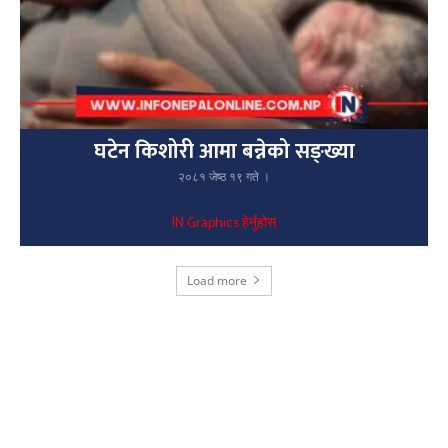
घटेन किशोरी आमा बन्नेको सङ्ख्या
२०८१ जेष्ठ १९ गते ।
IN Graphics हेर्नुहोस्
Load more