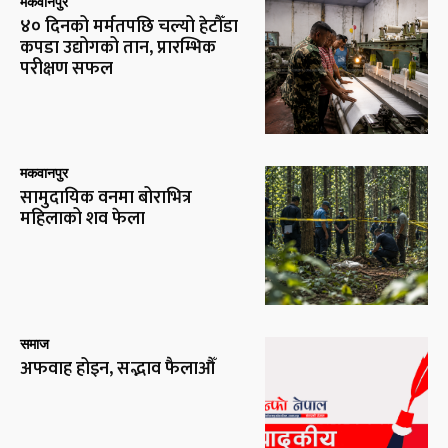
मकवानपुर
४० दिनको मर्मतपछि चल्यो हेटौँडा
कपडा उद्योगको तान, प्रारम्भिक
परीक्षण सफल
मकवानपुर
सामुदायिक वनमा बोराभित्र
महिलाको शव फेला
समाज
अफवाह होइन, सद्भाव फैलाऔँ