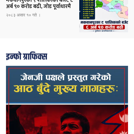
मकवानपुरका ९ पालिकाको बजेट ८
अर्ब ९० करोड बढी, जोड पूर्वाधारमै
२०८३ असार १० गते ।
इन्फो ग्राफिक्स