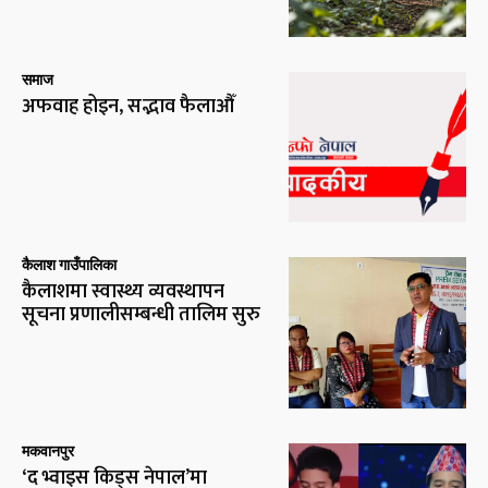
समाज
अफवाह होइन, सद्भाव फैलाऔँ
कैलाश गाउँपालिका
कैलाशमा स्वास्थ्य व्यवस्थापन
सूचना प्रणालीसम्बन्धी तालिम सुरु
मकवानपुर
‘द भ्वाइस किड्स नेपाल’मा