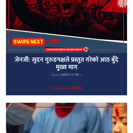
जेनजी: सुदन गुरुङपक्षले प्रस्तुत गरेको आठ बुँदे
मुख्य माग
२०८२ अशोज १९ गते ।
IN Graphics हेर्नुहोस्