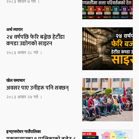
२०८३ साउन ७ गते ।
अर्थ व्यापार
२४ वर्षपछि फेरि बज्नेछ हेटौँडा
कपडा उद्योगको साइरन
२०८३ असार २८ गते ।
खेल समाचार
अवसर पाए उनीहरू पनि सक्छन्
२०८३ असार २४ गते ।
इन्द्रसरोवर गाउँपालिका