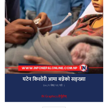
घटेन किशोरी आमा बन्नेको सङ्ख्या
२०८१ जेष्ठ १९ गते ।
IN Graphics हेर्नुहोस्