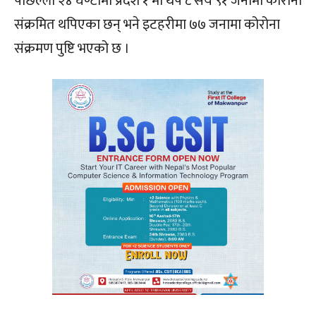
पछिल्लो २४ घण्टामा प्रदेश १ मा थप ८ सय ९१ जनामा कोरोना
संक्रमित थपिएका छन् भने इटहरीमा ७७ जनामा कोरोना
संक्रमण पुष्टि भएको छ ।