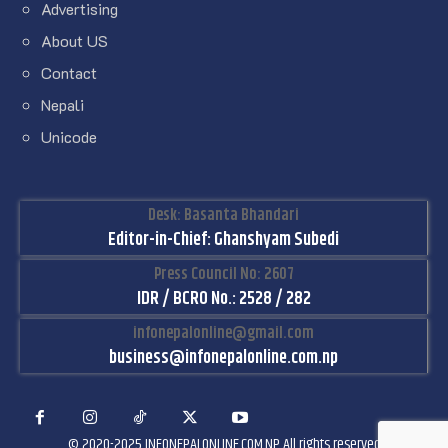
Advertising
About US
Contact
Nepali
Unicode
Desk: Basanta Bhandari
Editor-in-Chief: Ghanshyam Subedi
Press Council No: 2607
IDR / BCRO No.: 2528 / 282
infonepalonline@gmail.com
business@infonepalonline.com.np
© 2020-2025 INFONEPALONLINE.COM.NP All rights reserved