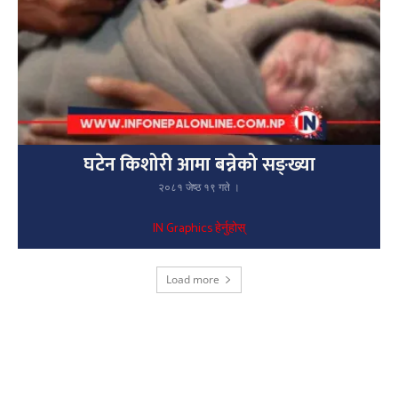
घटेन किशोरी आमा बन्नेको सङ्ख्या
२०८१ जेष्ठ १९ गते ।
IN Graphics हेर्नुहोस्
Load more