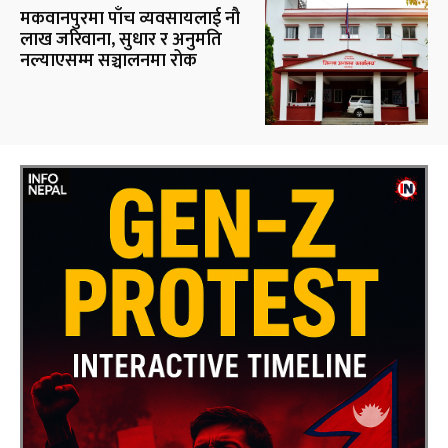
मकवानपुरमा पाँच व्यवसायलाई नौ
लाख जरिवाना, सुधार र अनुमति
नल्याएसम्म सञ्चालनमा रोक