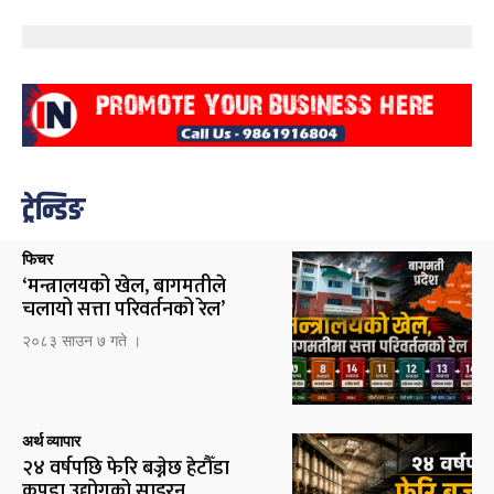
ट्रेन्डिङ
फिचर
‘मन्त्रालयको खेल, बागमतीले
चलायो सत्ता परिवर्तनको रेल’
२०८३ साउन ७ गते ।
अर्थ व्यापार
२४ वर्षपछि फेरि बज्नेछ हेटौँडा
कपडा उद्योगको साइरन