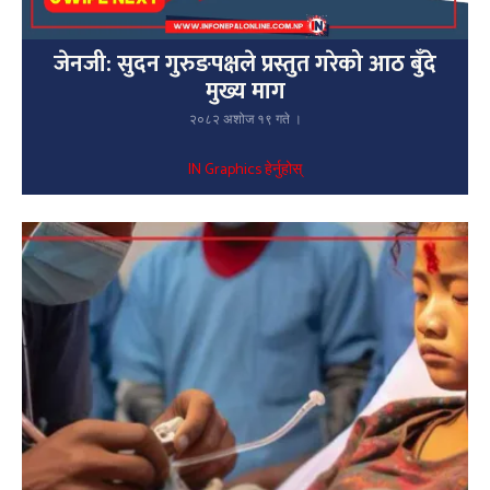
जेनजी: सुदन गुरुङपक्षले प्रस्तुत गरेको आठ बुँदे
मुख्य माग
२०८२ अशोज १९ गते ।
IN Graphics हेर्नुहोस्