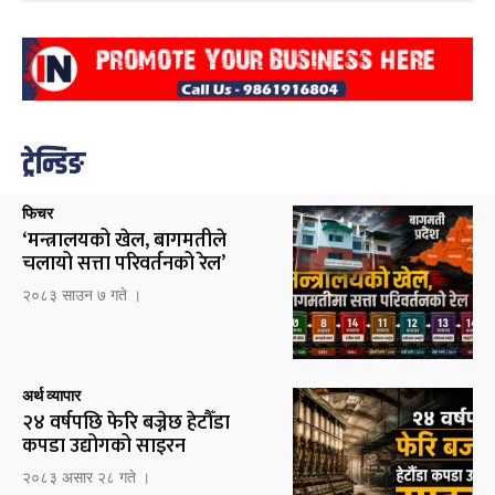
ट्रेन्डिङ
फिचर
‘मन्त्रालयको खेल, बागमतीले
चलायो सत्ता परिवर्तनको रेल’
२०८३ साउन ७ गते ।
अर्थ व्यापार
२४ वर्षपछि फेरि बज्नेछ हेटौँडा
कपडा उद्योगको साइरन
२०८३ असार २८ गते ।