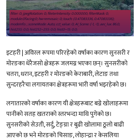
filter: 0; jpegRotation: 0; fileterIntensity: 0.000000; filterMask: 0;
module:0facing:0; hw-remosaic: 0; touch: (0.47083336, 0.47083336);
modeInfo: ; sceneMode: Auto; cct_value: 0; AI_Scene: (-1, -1); aec_lux: 86.0;
hist255: 0.0; hist252~255: 0.0; hist0~15: 0.0;
इटहरी | अविरल रूपमा परिरहेको वर्षाका कारण सुनसरी र
मोरङका धेरैजसो क्षेत्रहरू जलमग्न भएका छन्। सुनसरीको
चतरा, धरान, इटहरी र मोरङको केराबारी, लेटाङ तथा
सुन्दरहरैचा लगायतका क्षेत्रहरूमा भारी वर्षा भइरहेको छ।
लगातारको वर्षाका कारण यी क्षेत्रहरूबाट बग्ने खोलाहरूमा
पानीको सतह खतराको स्तरभन्दा माथि पुगेको छ।
सुनसरीको सेउती, सर्दु, टेङ्ग्रा र बुढी खोलामा ठूलो बाढी
आएको छ भने मोरङको चिसाङ, लोहान्द्रा र केसलिया