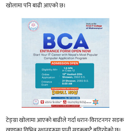
खोलामा पनि बाढी आएको छ।
टेङ्ग्रा खोलामा आएको बाढीले गर्दा धरान-विराटनगर सडक
खण्डका विभिन्न स्थानहरूमा पानी सडकबाटै बगिरहेको छ।