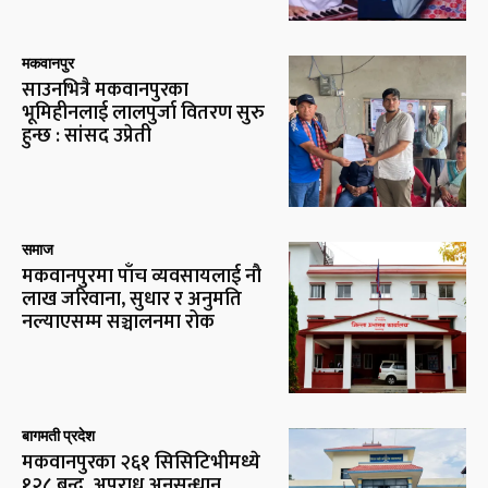
मकवानपुर
साउनभित्रै मकवानपुरका
भूमिहीनलाई लालपुर्जा वितरण सुरु
हुन्छ : सांसद उप्रेती
समाज
मकवानपुरमा पाँच व्यवसायलाई नौ
लाख जरिवाना, सुधार र अनुमति
नल्याएसम्म सञ्चालनमा रोक
बागमती प्रदेश
मकवानपुरका २६१ सिसिटिभीमध्ये
१२८ बन्द, अपराध अनुसन्धान