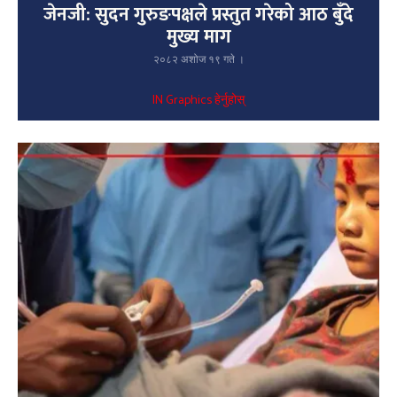
जेनजी: सुदन गुरुङपक्षले प्रस्तुत गरेको आठ बुँदे
मुख्य माग
२०८२ अशोज १९ गते ।
IN Graphics हेर्नुहोस्