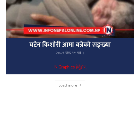
घटेन किशोरी आमा बन्नेको सङ्ख्या
२०८१ जेष्ठ १९ गते ।
IN Graphics हेर्नुहोस्
Load more