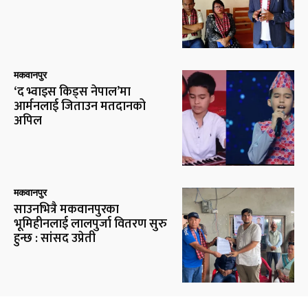
मकवानपुर
‘द भ्वाइस किड्स नेपाल’मा
आर्मनलाई जिताउन मतदानको
अपिल
मकवानपुर
साउनभित्रै मकवानपुरका
भूमिहीनलाई लालपुर्जा वितरण सुरु
हुन्छ : सांसद उप्रेती