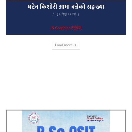
घटेन किशोरी आमा बन्नेको सङ्ख्या
२०८१ जेष्ठ १९ गते ।
IN Graphics हेर्नुहोस्
Load more