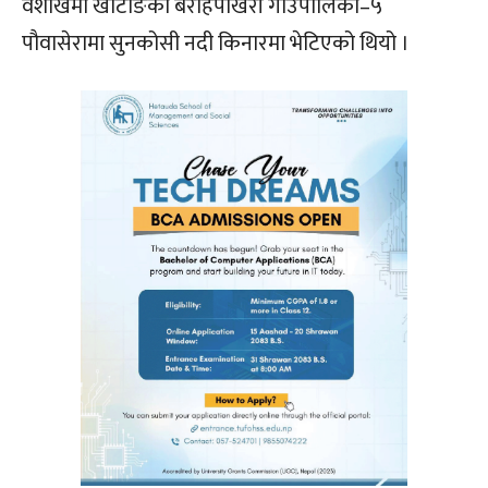
वैशाखमा खोटाङको बराहपोखरी गाउँपालिका–५
पौवासेरामा सुनकोसी नदी किनारमा भेटिएको थियो ।