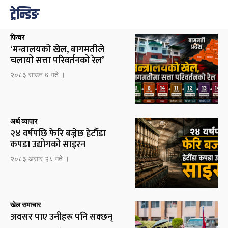
ट्रेन्डिङ
फिचर
‘मन्त्रालयको खेल, बागमतीले
चलायो सत्ता परिवर्तनको रेल’
२०८३ साउन ७ गते ।
अर्थ व्यापार
२४ वर्षपछि फेरि बज्नेछ हेटौँडा
कपडा उद्योगको साइरन
२०८३ असार २८ गते ।
खेल समाचार
अवसर पाए उनीहरू पनि सक्छन्