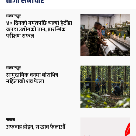
ताजा समाचार
मकवानपुर
४० दिनको मर्मतपछि चल्यो हेटौँडा
कपडा उद्योगको तान, प्रारम्भिक
परीक्षण सफल
मकवानपुर
सामुदायिक वनमा बोराभित्र
महिलाको शव फेला
समाज
अफवाह होइन, सद्भाव फैलाऔँ