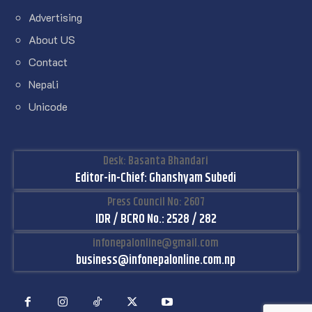
Advertising
About US
Contact
Nepali
Unicode
Desk: Basanta Bhandari
Editor-in-Chief: Ghanshyam Subedi
Press Council No: 2607
IDR / BCRO No.: 2528 / 282
infonepalonline@gmail.com
business@infonepalonline.com.np