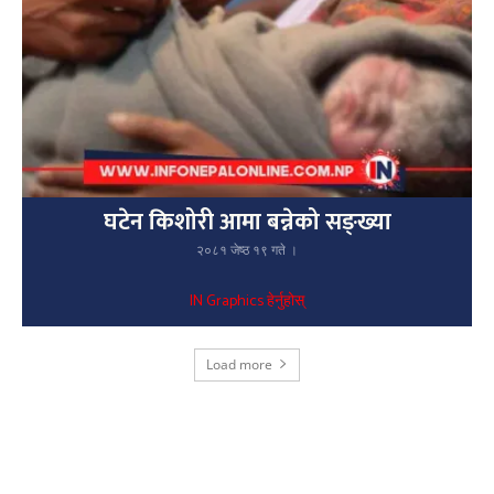
घटेन किशोरी आमा बन्नेको सङ्ख्या
२०८१ जेष्ठ १९ गते ।
IN Graphics हेर्नुहोस्
Load more