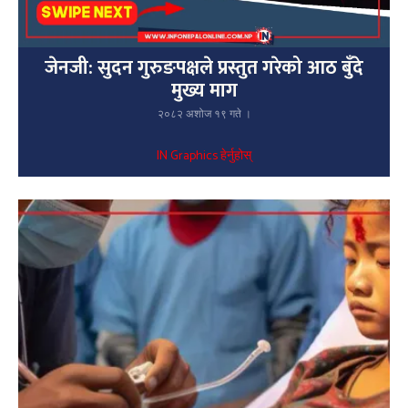
जेनजी: सुदन गुरुङपक्षले प्रस्तुत गरेको आठ बुँदे
मुख्य माग
२०८२ अशोज १९ गते ।
IN Graphics हेर्नुहोस्