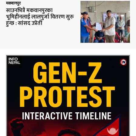
मकवानपुर
साउनभित्रै मकवानपुरका
भूमिहीनलाई लालपुर्जा वितरण सुरु
हुन्छ : सांसद उप्रेती