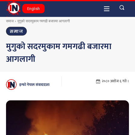
English
समाज
मुगुको सदरमुकाम गमगढी बजारमा आगलागी
समाज
मुगुको सदरमुकाम गमगढी बजारमा
आगलागी
२०८० अशोज ६ गते ।
इन्फो नेपाल संवाददाता