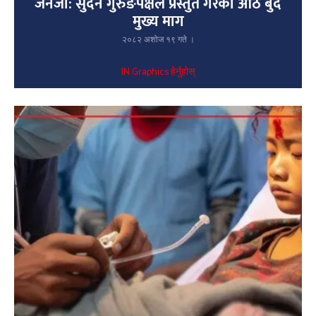
जेनजी: सुदन गुरुङपक्षले प्रस्तुत गरेको आठ बुँदे
मुख्य माग
२०८२ अशोज १९ गते ।
IN Graphics हेर्नुहोस्