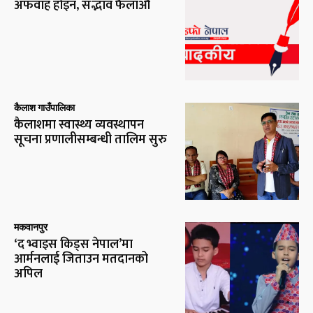
अफवाह होइन, सद्भाव फैलाऔँ
कैलाश गाउँपालिका
कैलाशमा स्वास्थ्य व्यवस्थापन
सूचना प्रणालीसम्बन्धी तालिम सुरु
मकवानपुर
‘द भ्वाइस किड्स नेपाल’मा
आर्मनलाई जिताउन मतदानको
अपिल