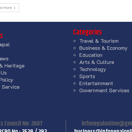
ad more
Categories
ks
Travel & Tourism
epal
Business & Economy
Education
News
Arts & Culture
& Heritage
Technology
 Us
Sports
Policy
Entertainment
 Service
Government Services
s Council No: 2607
infonepalonline@gm