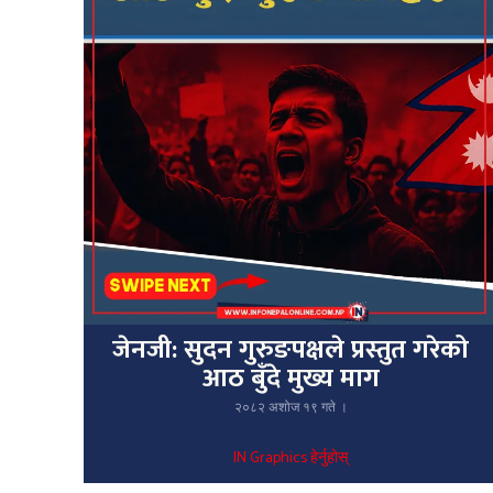
जेनजी: सुदन गुरुङपक्षले प्रस्तुत गरेको
आठ बुँदे मुख्य माग
२०८२ अशोज १९ गते ।
IN Graphics हेर्नुहोस्