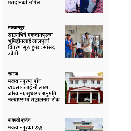
मतदानको अपिल
मकवानपुर
साउनभित्रै मकवानपुरका
भूमिहीनलाई लालपुर्जा
वितरण सुरु हुन्छ : सांसद
उप्रेती
समाज
मकवानपुरमा पाँच
व्यवसायलाई नौ लाख
जरिवाना, सुधार र अनुमति
नल्याएसम्म सञ्चालनमा रोक
बागमती प्रदेश
मकवानपुरका २६१