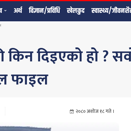
ख
अर्थ
विज्ञान/प्रविधि
खेलकुद
स्वास्थ्य/जीवनशै
ल
न दिइएको हो ? सर्वोच
ल फाइल
२०८० अशोज १८ गते ।