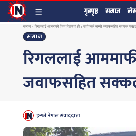
गृहपृष्ठ
समाज
ले
समाज
रिगललाई आममाफी किन दिइएको हो ? सर्वोच्चले माग्यो जवाफसहित सक्कल फाइ
समाज
रिगललाई आममाफी कि
जवाफसहित सक्क
इन्फो नेपाल संवाददाता