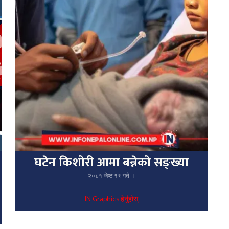
घटेन किशोरी आमा बन्नेको सङ्ख्या
२०८१ जेष्ठ १९ गते ।
IN Graphics हेर्नुहोस्