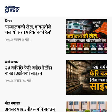
ट्रेन्डिङ
फिचर
‘मन्त्रालयको खेल, बागमतीले
चलायो सत्ता परिवर्तनको रेल’
२०८३ साउन ७ गते ।
अर्थ व्यापार
२४ वर्षपछि फेरि बज्नेछ हेटौँडा
कपडा उद्योगको साइरन
२०८३ असार २८ गते ।
खेल समाचार
अवसर पाए उनीहरू पनि सक्छन्