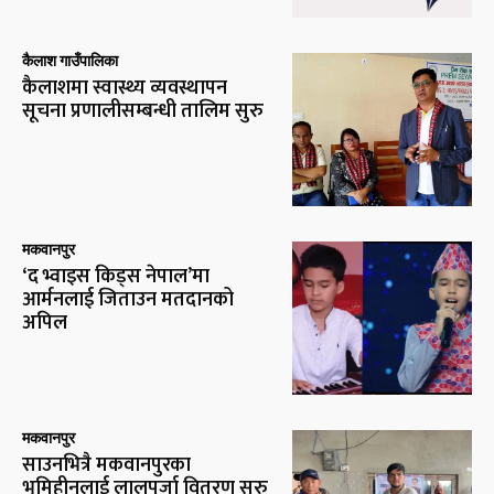
कैलाश गाउँपालिका
कैलाशमा स्वास्थ्य व्यवस्थापन
सूचना प्रणालीसम्बन्धी तालिम सुरु
मकवानपुर
‘द भ्वाइस किड्स नेपाल’मा
आर्मनलाई जिताउन मतदानको
अपिल
मकवानपुर
साउनभित्रै मकवानपुरका
भूमिहीनलाई लालपुर्जा वितरण सुरु