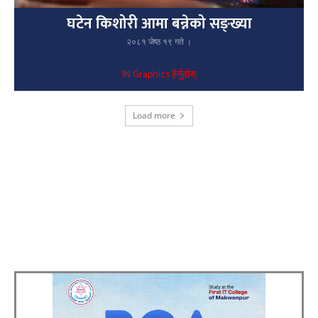
घटेन किशोरी आमा बन्नेको सङ्ख्या
२०८१ जेष्ठ १९ गते ।
IN Graphics हेर्नुहोस्
Load more