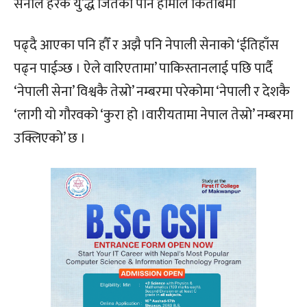
सेनाले हरेक यु’द्ध जितेको पनि हामीले किताबमा
पढ्दै आएका पनि हौँ र अझै पनि नेपाली सेनाको ‘ईतिहाँस
पढ्न पाईञ्छ । ऐले वारिएतामा’ पाकिस्तानलाई पछि पार्दै
‘नेपाली सेना’ विश्वकै तेस्रो’ नम्बरमा परेकोमा ‘नेपाली र देशकै
‘लागी यो गौरवको ‘कुरा हो ।वारीयतामा नेपाल तेस्रो’ नम्बरमा
उक्लिएको’ छ ।