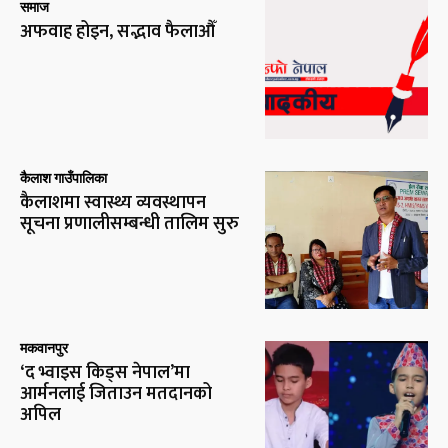
समाज
अफवाह होइन, सद्भाव फैलाऔँ
कैलाश गाउँपालिका
कैलाशमा स्वास्थ्य व्यवस्थापन
सूचना प्रणालीसम्बन्धी तालिम सुरु
मकवानपुर
‘द भ्वाइस किड्स नेपाल’मा
आर्मनलाई जिताउन मतदानको
अपिल