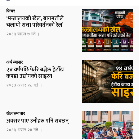
फिचर
‘मन्त्रालयको खेल, बागमतीले
चलायो सत्ता परिवर्तनको रेल’
२०८३ साउन ७ गते ।
अर्थ व्यापार
२४ वर्षपछि फेरि बज्नेछ हेटौँडा
कपडा उद्योगको साइरन
२०८३ असार २८ गते ।
खेल समाचार
अवसर पाए उनीहरू पनि सक्छन्
२०८३ असार २४ गते ।