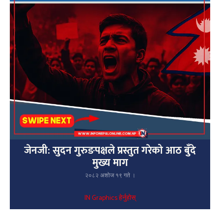
जेनजी: सुदन गुरुङपक्षले प्रस्तुत गरेको आठ बुँदे
मुख्य माग
२०८२ अशोज १९ गते ।
IN Graphics हेर्नुहोस्