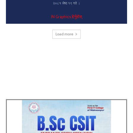
२०८१ जेष्ठ १९ गते ।
IN Graphics हेर्नुहोस्
Load more