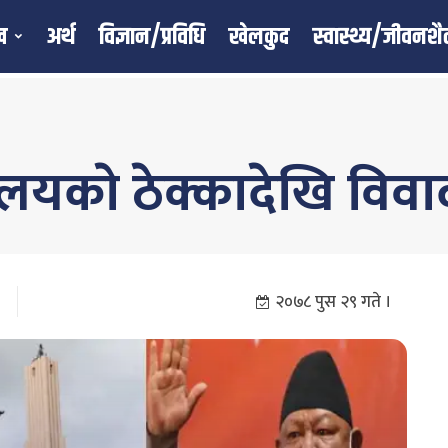
ख
अर्थ
विज्ञान/प्रविधि
खेलकुद
स्वास्थ्य/जीवनशै
ालयकाे ठेक्कादेखि विव
२०७८ पुस २९ गते ।