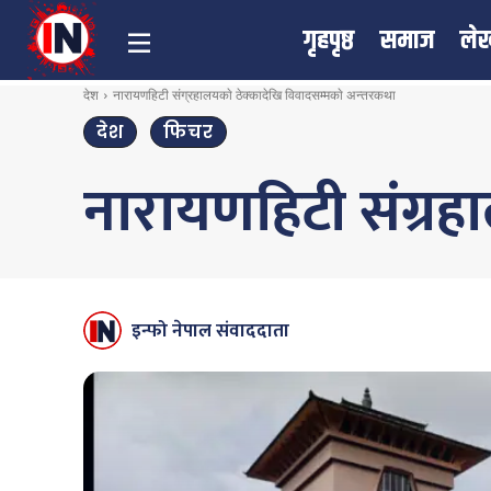
गृहपृष्ठ
समाज
ले
देश
नारायणहिटी संग्रहालयकाे ठेक्कादेखि विवादसम्मकाे अन्तरकथा
देश
फिचर
नारायणहिटी संग्रह
इन्फो नेपाल संवाददाता