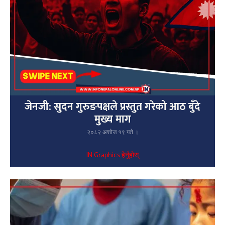
जेनजी: सुदन गुरुङपक्षले प्रस्तुत गरेको आठ बुँदे
मुख्य माग
२०८२ अशोज १९ गते ।
IN Graphics हेर्नुहोस्