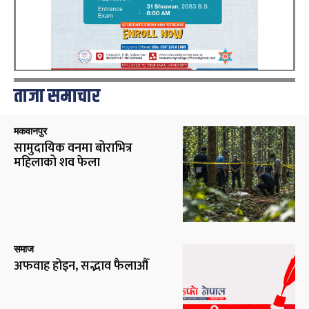
ताजा समाचार
मकवानपुर
सामुदायिक वनमा बोराभित्र
महिलाको शव फेला
समाज
अफवाह होइन, सद्भाव फैलाऔँ