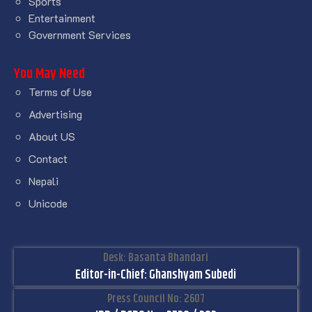
Sports
Entertainment
Government Services
You May Need
Terms of Use
Advertising
About US
Contact
Nepali
Unicode
Desk: Basanta Bhandari
Editor-in-Chief: Ghanshyam Subedi
Press Council No: 2607