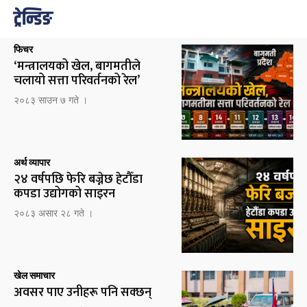
ट्रेन्डिङ
फिचर
‘मन्त्रालयको खेल, बागमतीले
चलायो सत्ता परिवर्तनको रेल’
२०८३ साउन ७ गते ।
अर्थ व्यापार
२४ वर्षपछि फेरि बज्नेछ हेटौँडा
कपडा उद्योगको साइरन
२०८३ असार २८ गते ।
खेल समाचार
अवसर पाए उनीहरू पनि सक्छन्