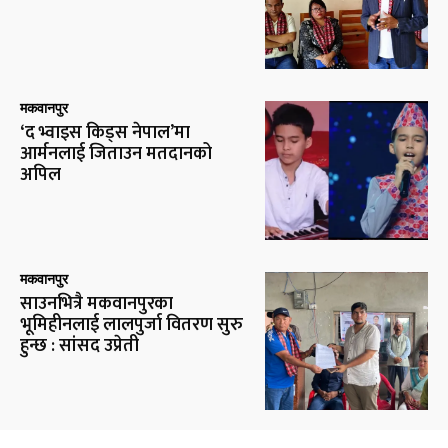
मकवानपुर
‘द भ्वाइस किड्स नेपाल’मा
आर्मनलाई जिताउन मतदानको
अपिल
मकवानपुर
साउनभित्रै मकवानपुरका
भूमिहीनलाई लालपुर्जा वितरण सुरु
हुन्छ : सांसद उप्रेती