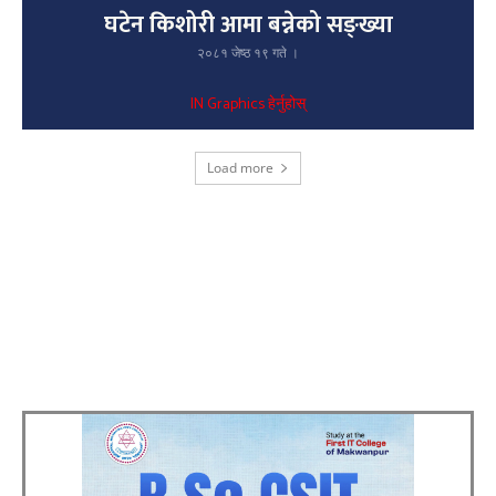
घटेन किशोरी आमा बन्नेको सङ्ख्या
२०८१ जेष्ठ १९ गते ।
IN Graphics हेर्नुहोस्
Load more