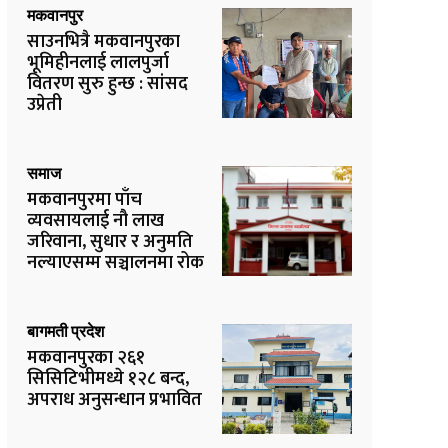
मकवानपुर
साउनभित्रै मकवानपुरका
भूमिहीनलाई लालपुर्जा
वितरण सुरु हुन्छ : सांसद
उप्रेती
समाज
मकवानपुरमा पाँच
व्यवसायलाई नौ लाख
जरिवाना, सुधार र अनुमति
नल्याएसम्म सञ्चालनमा रोक
बागमती प्रदेश
मकवानपुरका २६१
सिसिटिभीमध्ये १२८ बन्द,
अपराध अनुसन्धान प्रभावित