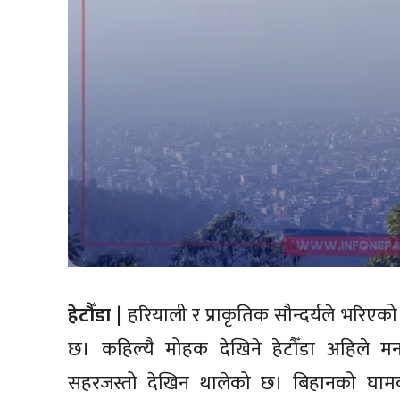
हेटौँडा
| हरियाली र प्राकृतिक सौन्दर्यले भरिएक
छ। कहिल्यै मोहक देखिने हेटौँडा अहिले मनका
सहरजस्तो देखिन थालेको छ। बिहानको घामक