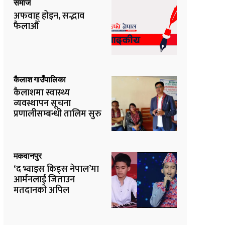
समाज
अफवाह होइन, सद्भाव
फैलाऔँ
कैलाश गाउँपालिका
कैलाशमा स्वास्थ्य
व्यवस्थापन सूचना
प्रणालीसम्बन्धी तालिम सुरु
मकवानपुर
‘द भ्वाइस किड्स नेपाल’मा
आर्मनलाई जिताउन
मतदानको अपिल