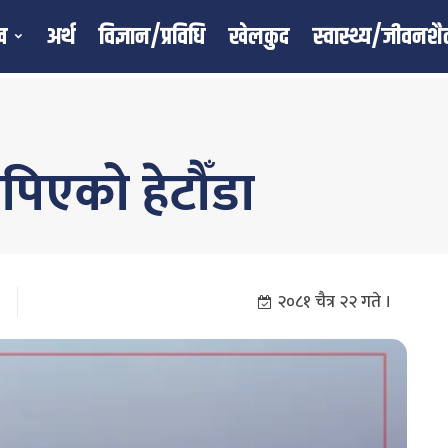
ख
अर्थ
विज्ञान/प्रविधि
खेलकुद
स्वास्थ्य/जीवनशै
ोपिएको हेटौँडा
२०८१ चैत्र २२ गते ।