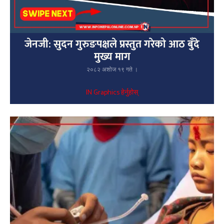
जेनजी: सुदन गुरुङपक्षले प्रस्तुत गरेको आठ बुँदे
मुख्य माग
२०८२ अशोज १९ गते ।
IN Graphics हेर्नुहोस्