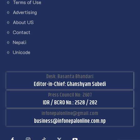
Terms of Use
Advertising
About US
Contact
Nepali
Unicode
Desk: Basanta Bhandari
Editor-in-Chief: Ghanshyam Subedi
Press Council No: 2607
IDR / BCRO No.: 2528 / 282
infonepalonline@gmail.com
business@infonepalonline.com.np