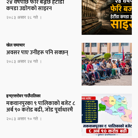
२४ वर्षपछि फेरि बज्नेछ हेटौँडा
कपडा उद्योगको साइरन
२०८३ असार २८ गते ।
खेल समाचार
अवसर पाए उनीहरू पनि सक्छन्
२०८३ असार २४ गते ।
इन्द्रसरोवर गाउँपालिका
मकवानपुरका ९ पालिकाको बजेट ८
अर्ब ९० करोड बढी, जोड पूर्वाधारमै
२०८३ असार १० गते ।