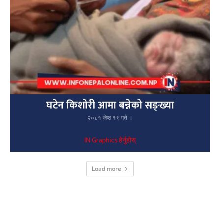
घटेन किशोरी आमा बन्नेको सङ्ख्या
२०८१ जेष्ठ १९ गते ।
IN Graphics हेर्नुहोस्
Load more