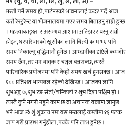
मेष (चु, चे, चो, ला, लि, लु, ले, लो, अ) –
मस्ती गर्ने समय हो, पार्टनरको भावनालाई कदर गर्दै आज
कतै रेस्टुरेन्ट वा भोजनालयमा गएर समय बिताउनु राम्रो हुन्छ
। महत्त्वाकाङ्क्षा र असम्भव आशामा अल्झिएर बस्नु राम्रो
होइन, घरपरिवारको खुसीका लागि बित्दो काम भए पनि
समय निकाल्नु बुद्धिमानी हुनेछ । आम्दानीका दृष्टिले कमजोर
समय छैन, तर मन भावुक र चञ्चल बन्नसक्छ, त्यस्तै
पारिवारिक प्रयोजनमा पनि केही समय खर्च हुनसक्छ । आज
१०० प्रतिशत भाग्यबल रहेको देखिन्छ । आजका लागि
शुभअङ्क ७, शुभ रङ सेतो/चम्किलो र शुभ दिशा पश्चिम हो ।
त्यस्तै कुनै नगरी नहुने काम छ वा अचानक यात्रामा जानुछ
भने आज ॐ शुं शुक्राय नमः यस मन्त्रलाई कम्तीमा ११ पटक
जाप गरी प्रारम्भ गर्नुहोला, पक्कै पनि लाभ हुनेछ ।