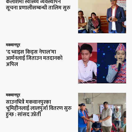
कैलाशमा स्वास्थ्य व्यवस्थापन
सूचना प्रणालीसम्बन्धी तालिम सुरु
मकवानपुर
‘द भ्वाइस किड्स नेपाल’मा
आर्मनलाई जिताउन मतदानको
अपिल
मकवानपुर
साउनभित्रै मकवानपुरका
भूमिहीनलाई लालपुर्जा वितरण सुरु
हुन्छ : सांसद उप्रेती