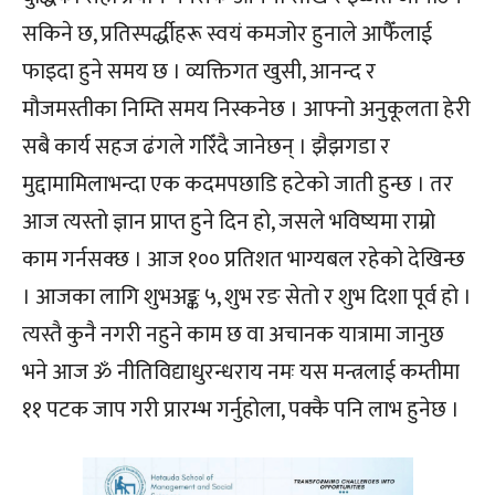
सकिने छ, प्रतिस्पर्द्धीहरू स्वयं कमजोर हुनाले आफैँलाई
फाइदा हुने समय छ । व्यक्तिगत खुसी, आनन्द र
मौजमस्तीका निम्ति समय निस्कनेछ । आफ्नो अनुकूलता हेरी
सबै कार्य सहज ढंगले गरिँदै जानेछन् । झैझगडा र
मुद्दामामिलाभन्दा एक कदमपछाडि हटेको जाती हुन्छ । तर
आज त्यस्तो ज्ञान प्राप्त हुने दिन हो, जसले भविष्यमा राम्रो
काम गर्नसक्छ । आज १०० प्रतिशत भाग्यबल रहेको देखिन्छ
। आजका लागि शुभअङ्क ५, शुभ रङ सेतो र शुभ दिशा पूर्व हो ।
त्यस्तै कुनै नगरी नहुने काम छ वा अचानक यात्रामा जानुछ
भने आज ॐ नीतिविद्याधुरन्धराय नमः यस मन्त्रलाई कम्तीमा
११ पटक जाप गरी प्रारम्भ गर्नुहोला, पक्कै पनि लाभ हुनेछ ।