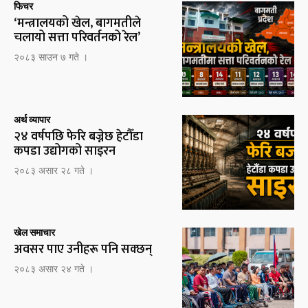
फिचर
‘मन्त्रालयको खेल, बागमतीले
चलायो सत्ता परिवर्तनको रेल’
२०८३ साउन ७ गते ।
अर्थ व्यापार
२४ वर्षपछि फेरि बज्नेछ हेटौँडा
कपडा उद्योगको साइरन
२०८३ असार २८ गते ।
खेल समाचार
अवसर पाए उनीहरू पनि सक्छन्
२०८३ असार २४ गते ।