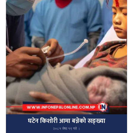
घटेन किशोरी आमा बन्नेको सङ्ख्या
२०८१ जेष्ठ १९ गते ।