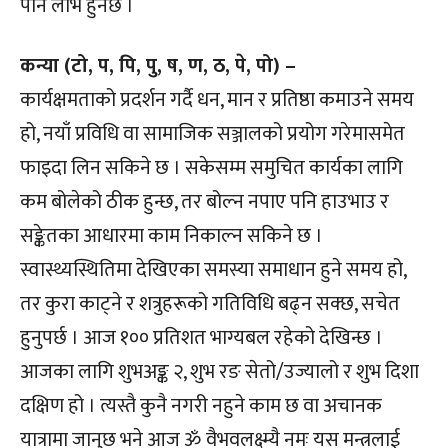
पनि लाभ हुनेछ ।
कन्या (टो, प, पि, पु, ष, ण, ठ, पे, पो) –
कार्यक्षमताको प्रदर्शन गर्दै धन, मान र प्रतिष्ठा कमाउने समय
हो, नयाँ प्रविधि वा सामाजिक सञ्जालको प्रयोग गरेमासमेत
फाइदा लिन सकिने छ । सकेसम्म समुचित कार्यका लागि
कम बोलेको ठीक हुन्छ, तर बोल्न नपाए पनि हाउभाउ र
सङ्केतका आधारमा काम निकाल्न सकिने छ ।
स्वास्थ्यस्थितिमा देखिएका समस्या समाधान हुने समय हो,
तर कुरा काट्ने र शत्रुहरूको गतिविधि बढ्न सक्छ, सचेत
हुनुपर्छ । आज १०० प्रतिशत भाग्यबल रहेको देखिन्छ ।
आजका लागि शुभअङ्क २, शुभ रङ सेतो/उज्यालो र शुभ दिशा
दक्षिण हो । त्यस्तै कुनै नगरी नहुने काम छ वा अचानक
यात्रामा जानुछ भने आज ॐ वैभवलक्ष्म्यै नमः यस मन्त्रलाई