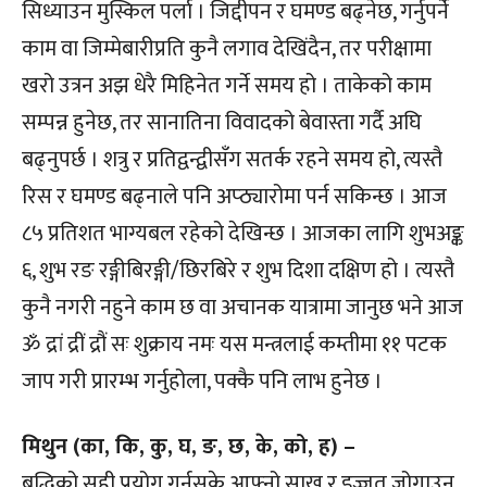
सिध्याउन मुस्किल पर्ला । जिद्दीपन र घमण्ड बढ्नेछ, गर्नुपर्ने
काम वा जिम्मेबारीप्रति कुनै लगाव देखिंदैन, तर परीक्षामा
खरो उत्रन अझ धेरै मिहिनेत गर्ने समय हो । ताकेको काम
सम्पन्न हुनेछ, तर सानातिना विवादको बेवास्ता गर्दै अघि
बढ्नुपर्छ । शत्रु र प्रतिद्वन्द्वीसँग सतर्क रहने समय हो, त्यस्तै
रिस र घमण्ड बढ्नाले पनि अप्ठ्यारोमा पर्न सकिन्छ । आज
८५ प्रतिशत भाग्यबल रहेको देखिन्छ । आजका लागि शुभअङ्क
६, शुभ रङ रङ्गीबिरङ्गी/छिरबिरे र शुभ दिशा दक्षिण हो । त्यस्तै
कुनै नगरी नहुने काम छ वा अचानक यात्रामा जानुछ भने आज
ॐ द्रां द्रीं द्रौं सः शुक्राय नमः यस मन्त्रलाई कम्तीमा ११ पटक
जाप गरी प्रारम्भ गर्नुहोला, पक्कै पनि लाभ हुनेछ ।
मिथुन (का, कि, कु, घ, ङ, छ, के, को, ह) –
बुद्धिको सही प्रयोग गर्नसके आफ्नो साख र इज्जत जोगाउन