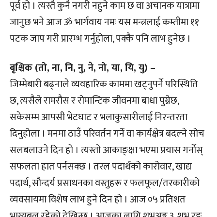
पूर्व हो । त्यस्तै कुनै नगरी नहुने काम छ वा अचानक यात्रामा
जानुछ भने आज ॐ भार्गवाय नमः यस मन्त्रलाई कम्तीमा ११
पटक जाप गरी प्रारम्भ गर्नुहोला, पक्कै पनि लाभ हुनेछ ।
बृश्चिक (तो, ना, नि, नु, ने, नो, या, यि, यु) –
जिम्मेबारी बढ्नाले व्यवहारिक काममा खट्नुपर्ने परिस्थिति
छ, त्यसैले रामरौस र रोमान्टिक जीवनमा बाधा पुग्नेछ,
सकेसम्म आपसी भेटघाट र भलाकुसारीलाई निरन्तरता
दिनुहोला । मनमा ठाउँ परिवर्तन गर्ने वा कार्यक्षेत्र बदल्ने सोच
सलबलाउने दिन हो । त्यस्तो आकाङ्क्षा भएमा प्रयास गर्नोस्
सफलता हात पर्नसक्छ । तरल पदार्थको कारोवार, खाद्य
पदार्थ, सौन्दर्य प्रसाधनका वस्तुहरू र फलफूल/तरकारीको
व्यवसायमा विशेष लाभ हुने दिन हो । आज ०५ प्रतिशत
भाग्यबल रहेको देखिन्छ । आजका लागि शुभअङ्क ३, शुभ रङ