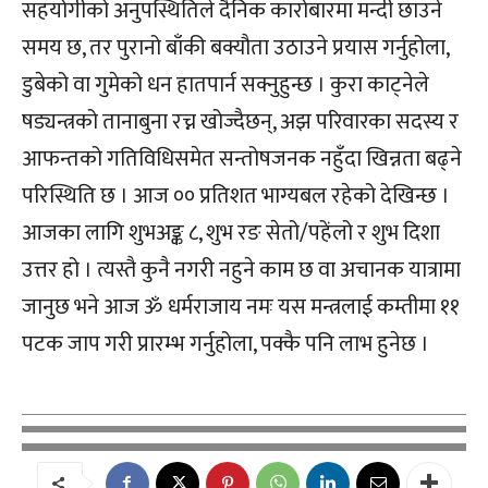
सहयोगीको अनुपस्थितिले दैनिक कारोबारमा मन्दी छाउने
समय छ, तर पुरानो बाँकी बक्यौता उठाउने प्रयास गर्नुहोला,
डुबेको वा गुमेको धन हातपार्न सक्नुहुन्छ । कुरा काट्नेले
षड्यन्त्रको तानाबुना रच्न खोज्दैछन्, अझ परिवारका सदस्य र
आफन्तको गतिविधिसमेत सन्तोषजनक नहुँदा खिन्नता बढ्ने
परिस्थिति छ । आज ०० प्रतिशत भाग्यबल रहेको देखिन्छ ।
आजका लागि शुभअङ्क ८, शुभ रङ सेतो/पहेंलो र शुभ दिशा
उत्तर हो । त्यस्तै कुनै नगरी नहुने काम छ वा अचानक यात्रामा
जानुछ भने आज ॐ धर्मराजाय नमः यस मन्त्रलाई कम्तीमा ११
पटक जाप गरी प्रारम्भ गर्नुहोला, पक्कै पनि लाभ हुनेछ ।