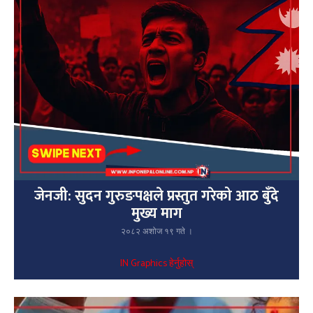
जेनजी: सुदन गुरुङपक्षले प्रस्तुत गरेको आठ बुँदे
मुख्य माग
२०८२ अशोज १९ गते ।
IN Graphics हेर्नुहोस्