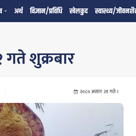
ख
अर्थ
विज्ञान/प्रविधि
खेलकुद
स्वास्थ्य/जीवनशै
गते शुक्रबार
२०८० असार २१ गते ।