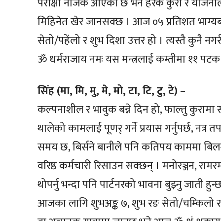
परीक्षा नजिकै आएको छ भने हरेक कुरा र योजनालाई
मिहिनेत खेर जानसक्छ । आज ०५ प्रतिशत भाग्यब
सेतो/पहेंलो र शुभ दिशा उत्तर हो । त्यस्तै कुनै
ॐ धर्मराजाय नमः यस मन्त्रलाई कम्तीमा ११ पटक जा
सिंह (मा, मि, मु, मे, मो, टा, टि, टु, टे) –
कल्पनाशील र भावुक बन्ने दिन हो, फाल्तु कुराम
थालेको कामलाई पूणर् गर्ने प्रयास गर्नुपर्छ, नत
समय छ, बिर्सने बानीले पनि कतिपय काममा बिल
वरिष्ठ कर्मचारी रिसाउन सक्छन् । मनोरञ्जन, रा
थोपर्नु भन्दा पनि पार्टनरको भावना बुझ्नु जाती ह
आजका लागि शुभअङ्क ७, शुभ रङ सेतो/चम्किलो र शु