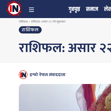
गृहपृष्ठ
समाज
ले
राशिफल
राशिफल: असार २२ गते शुक्रबार
राशिफल
राशिफल: असार २२ 
इन्फो नेपाल संवाददाता