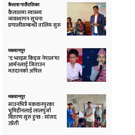
कैलाश गाउँपालिका
कैलाशमा स्वास्थ्य
व्यवस्थापन सूचना
प्रणालीसम्बन्धी तालिम सुरु
मकवानपुर
‘द भ्वाइस किड्स नेपाल’मा
आर्मनलाई जिताउन
मतदानको अपिल
मकवानपुर
साउनभित्रै मकवानपुरका
भूमिहीनलाई लालपुर्जा
वितरण सुरु हुन्छ : सांसद
उप्रेती