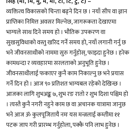
सिंह (मा, मि, मु, मे, मो, टा, टि, टु, टे) –
व्यक्तित्व विकासको चिन्ता बढ्ने दिन छ । नयाँ सीप वा ज्ञान
प्राप्तिका निमित्त अवसर मिल्नेछ, जागरूकता देखाएमा
भाग्यले साथ दिने समय हो । भौतिक उपकरण वा
सुखसुविधाको वस्तु खरिद गर्ने समय हो, नयाँ लगानी गर्नु छ
भने जीवनसाथीको नाममा सुरु गर्नुहोस्, फाइदा हुनेछ । हरेक
कामधन्दा र व्यवहारमा सरलताको अनुभूति हुनेछ ।
जीवनसाथीलाई फकाएर कुनै काम निकाल्नु छ भने प्रयास
गर्ने दिन हो । आज ९० प्रतिशत भाग्यबल रहेको देखिन्छ ।
आजका लागि शुभअङ्क ७, शुभ रङ रातो र शुभ दिशा पश्चिम हो
। त्यस्तै कुनै नगरी नहुने काम छ वा अचानक यात्रामा जानुछ
भने आज ॐ कुलपूजितायै नमः यस मन्त्रलाई कम्तीमा ११
पटक जाप गरी प्रारम्भ गर्नुहोला, पक्कै पनि लाभ हुनेछ ।