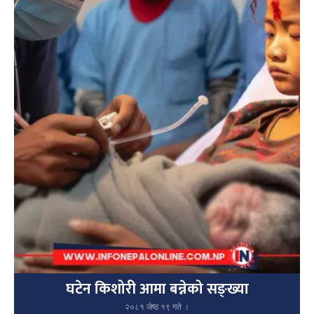
घटेन किशोरी आमा बन्नेको सङ्ख्या
२०८१ जेष्ठ १९ गते ।