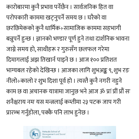
कारोबारमा कुनै प्रभाव पर्नेछैन । सार्वजनिक हित वा
परोपकारी काममा खट्नुपर्ने समय छ । घरैको वा
छरछिमेकको कुनै धार्मिक÷सामाजिक काममा सहभागी
बन्नुपर्ने हुन्छ । ज्ञानको भण्डार पूर्ण हुने तथा दार्शनिक भावना
जाग्ने समय हो, साथीहरू र गुरुसँग छलफल गरेमा
दिमागलाई अझ तिखार्न पाइने छ । आज १०० प्रतिशत
भाग्यबल रहेको देखिन्छ । आजका लागि शुभअङ्क ९, शुभ रङ
नीलो÷कालो र शुभ दिशा पूर्व हो । त्यस्तै कुनै नगरी नहुने
काम छ वा अचानक यात्रामा जानुछ भने आज ॐ प्रां प्रीं प्रौं सः
शनैश्चराय नमः यस मन्त्रलाई कम्तीमा २३ पटक जाप गरी
प्रारम्भ गर्नुहोला, पक्कै पनि लाभ हुनेछ ।