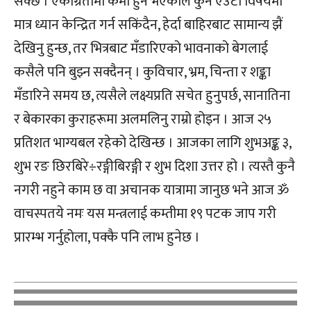
सक्छ । एकाग्रतामा कमी हुने भएकाले कुनै एउटा विषयमा
मात्र ध्यान केन्द्रित गर्न सकिंदैन, हेर्दा बाहिरबाट सामान्य झैं
देखिनु हुन्छ, तर भित्रबाट मँडारिएको भावनाको बेगलाई
कसैले पनि बुझ्न सक्दैनन् । कुविचार, भ्रम, चिन्ता र शङ्का
मँडारिने समय छ, त्यसैले लक्ष्यप्रति सचेत हुनुपर्छ, सानातिना
र बेकारका कुराहरूमा अलमलिनु राम्रो होइन । आज २५
प्रतिशत भाग्यबल रहेको देखिन्छ । आजका लागि शुभअङ्क ३,
शुभ रङ छिरबिरे÷रङ्गीबिरङ्गी र शुभ दिशा उत्तर हो । त्यस्तै कुनै
नगरी नहुने काम छ वा अचानक यात्रामा जानुछ भने आज ॐ
वाचस्पतये नमः यस मन्त्रलाई कम्तीमा १९ पटक जाप गरी
प्रारम्भ गर्नुहोला, पक्कै पनि लाभ हुनेछ ।