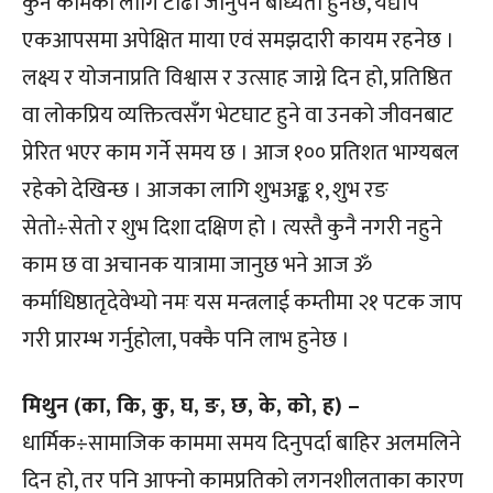
कुनै कामका लागि टाढा जानुपर्ने बाध्यता हुनेछ, यद्यपि
एकआपसमा अपेक्षित माया एवं समझदारी कायम रहनेछ ।
लक्ष्य र योजनाप्रति विश्वास र उत्साह जाग्ने दिन हो, प्रतिष्ठित
वा लोकप्रिय व्यक्तित्वसँग भेटघाट हुने वा उनको जीवनबाट
प्रेरित भएर काम गर्ने समय छ । आज १०० प्रतिशत भाग्यबल
रहेको देखिन्छ । आजका लागि शुभअङ्क १, शुभ रङ
सेतो÷सेतो र शुभ दिशा दक्षिण हो । त्यस्तै कुनै नगरी नहुने
काम छ वा अचानक यात्रामा जानुछ भने आज ॐ
कर्माधिष्ठातृदेवेभ्यो नमः यस मन्त्रलाई कम्तीमा २१ पटक जाप
गरी प्रारम्भ गर्नुहोला, पक्कै पनि लाभ हुनेछ ।
मिथुन (का, कि, कु, घ, ङ, छ, के, को, ह) –
धार्मिक÷सामाजिक काममा समय दिनुपर्दा बाहिर अलमलिने
दिन हो, तर पनि आफ्नो कामप्रतिको लगनशीलताका कारण