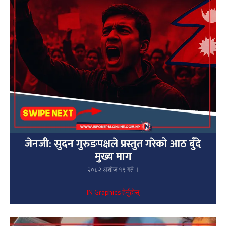
जेनजी: सुदन गुरुङपक्षले प्रस्तुत गरेको आठ बुँदे
मुख्य माग
२०८२ अशोज १९ गते ।
IN Graphics हेर्नुहोस्