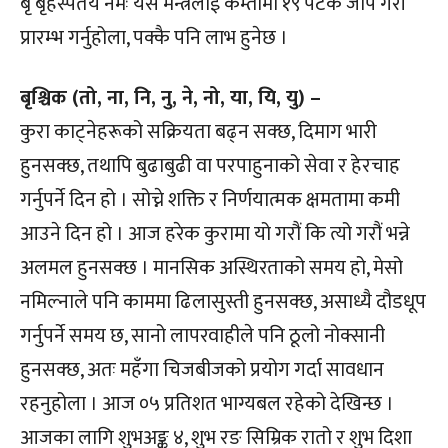
बृं बृहस्पतये नमः यस मन्त्रलाई कम्तीमा १९ पटक जाप गरी
प्रारम्भ गर्नुहोला, पक्कै पनि लाभ हुनेछ ।
बृश्चिक (तो, ना, नि, नु, ने, नो, या, यि, यु) –
कुरा काट्नेहरूको सक्रियता बढ्न सक्छ, दिमाग भारी
हुनसक्छ, तथापि बुढाबुढी वा परपाहुनाको सेवा र हेरचाह
गर्नुपर्ने दिन हो । सोच्ने शक्ति र निर्णयात्मक क्षमतामा कमी
आउने दिन हो । आज हरेक कुरामा यो गरौं कि त्यो गरौं भन्ने
अलमल हुनसक्छ । मानसिक अस्थिरताको समय हो, मेसो
नमिल्नाले पनि काममा ढिलासुस्ती हुनसक्छ, असाध्यै दौडधूप
गर्नुपर्ने समय छ, सानो लापरवाहीले पनि ठूलो नोक्सानी
हुनसक्छ, अतः महँगा चिजबीजको प्रयोग गर्दा सावधान
रहनुहोला । आज ०५ प्रतिशत भाग्यबल रहेको देखिन्छ ।
आजका लागि शुभअङ्क ४, शुभ रङ सिम्रिक रातो र शुभ दिशा