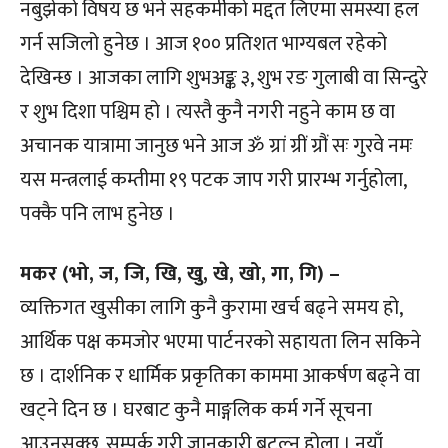
नबुझेको विषय छ भने सहकर्मीको मद्दत लिएमा समस्या हल
गर्न सजिलो हुनेछ । आज १०० प्रतिशत भाग्यबल रहेको
देखिन्छ । आजका लागि शुभअङ्क ३, शुभ रङ गुलाबी वा सिन्दुरे
र शुभ दिशा पश्चिम हो । त्यस्तै कुनै नगरी नहुने काम छ वा
अचानक यात्रामा जानुछ भने आज ॐ ग्रां ग्रीं ग्रौं सः गुरवे नमः
यस मन्त्रलाई कम्तीमा १९ पटक जाप गरी प्रारम्भ गर्नुहोला,
पक्कै पनि लाभ हुनेछ ।
मकर (भो, ज, जि, खि, खु, खे, खो, गा, गि) –
व्यक्तिगत खुसीका लागि कुनै कुरामा खर्च बढ्ने समय हो,
आर्थिक पक्ष कमजोर भएमा पार्टनरको सहायता लिन सकिने
छ । दार्शनिक र धार्मिक प्रकृतिका काममा आकर्षण बढ्ने वा
खट्ने दिन छ । घरबाट कुनै माङ्गलिक कर्म गर्ने सूचना
आउनसक्छ, सम्पर्क गरी जानकारी बटुल्नु होला । नयाँ