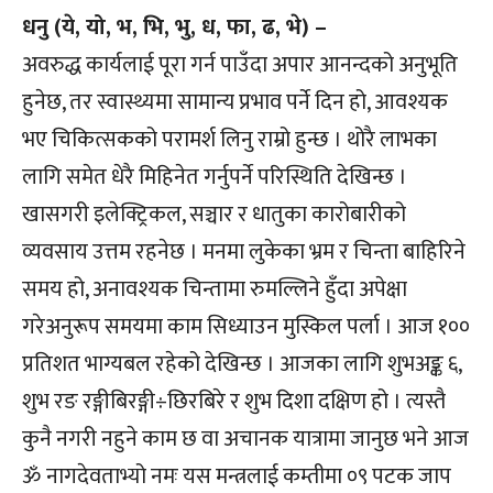
धनु (ये, यो, भ, भि, भु, ध, फा, ढ, भे) –
अवरुद्ध कार्यलाई पूरा गर्न पाउँदा अपार आनन्दको अनुभूति
हुनेछ, तर स्वास्थ्यमा सामान्य प्रभाव पर्ने दिन हो, आवश्यक
भए चिकित्सकको परामर्श लिनु राम्रो हुन्छ । थोरै लाभका
लागि समेत धेरै मिहिनेत गर्नुपर्ने परिस्थिति देखिन्छ ।
खासगरी इलेक्ट्रिकल, सञ्चार र धातुका कारोबारीको
व्यवसाय उत्तम रहनेछ । मनमा लुकेका भ्रम र चिन्ता बाहिरिने
समय हो, अनावश्यक चिन्तामा रुमल्लिने हुँदा अपेक्षा
गरेअनुरूप समयमा काम सिध्याउन मुस्किल पर्ला । आज १००
प्रतिशत भाग्यबल रहेको देखिन्छ । आजका लागि शुभअङ्क ६,
शुभ रङ रङ्गीबिरङ्गी÷छिरबिरे र शुभ दिशा दक्षिण हो । त्यस्तै
कुनै नगरी नहुने काम छ वा अचानक यात्रामा जानुछ भने आज
ॐ नागदेवताभ्यो नमः यस मन्त्रलाई कम्तीमा ०९ पटक जाप