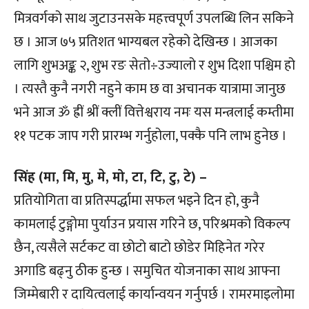
मित्रवर्गको साथ जुटाउनसके महत्त्वपूर्ण उपलब्धि लिन सकिने
छ । आज ७५ प्रतिशत भाग्यबल रहेको देखिन्छ । आजका
लागि शुभअङ्क २, शुभ रङ सेतो÷उज्यालो र शुभ दिशा पश्चिम हो
। त्यस्तै कुनै नगरी नहुने काम छ वा अचानक यात्रामा जानुछ
भने आज ॐ ह्रीं श्रीं क्लीं वित्तेश्वराय नमः यस मन्त्रलाई कम्तीमा
११ पटक जाप गरी प्रारम्भ गर्नुहोला, पक्कै पनि लाभ हुनेछ ।
सिंह (मा, मि, मु, मे, मो, टा, टि, टु, टे) –
प्रतियोगिता वा प्रतिस्पर्द्धामा सफल भइने दिन हो, कुनै
कामलाई टुङ्गोमा पुर्याउन प्रयास गरिने छ, परिश्रमको विकल्प
छैन, त्यसैले सर्टकट वा छोटो बाटो छोडेर मिहिनेत गरेर
अगाडि बढ्नु ठीक हुन्छ । समुचित योजनाका साथ आफ्ना
जिम्मेबारी र दायित्वलाई कार्यान्वयन गर्नुपर्छ । रामरमाइलोमा