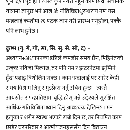
शुभ दिशा पूर्व हो । त्यस्तै कुनै नगरी नहुने काम छ वा अचानक
यात्रामा जानुछ भने आज ॐ नीतिविद्याधुरन्धराय नमः यस
मन्त्रलाई कम्तीमा ११ पटक जाप गरी प्रारम्भ गर्नुहोला, पक्कै
पनि लाभ हुनेछ ।
कुम्भ (गु, गे, गो, सा, सि, सु, से, सो, द) –
अध्ययन÷अध्यापनका दृष्टिले कमजोर समय छैन, मिहिनेतको
उत्कृष्ट नतिजा मिल्नेछ, तर पनि गेम र इन्टरनेटमा झुम्मिने
हुँदा पढाइ बिथोलिन सक्छ । कामधन्दालाई पर सारेर केही
समय विश्राम लिनु र मुडफ्रेस गर्नु उचित हुन्छ । त्यस्तै
आयस्रोत र पदप्रतिष्ठामा बृद्धि होस् भन्ने उद्देश्यले सुरक्षित
आर्थिक गतिविधिमा ध्यान दिनु आवश्यक देखिन्छ । मन
हलुका र शरीर स्वस्थ भएको राम्रो दिन छ, तर नियमित काम
छाडेर घरपरिवार र आत्मीयजनहरूसँग दिन बिताउन