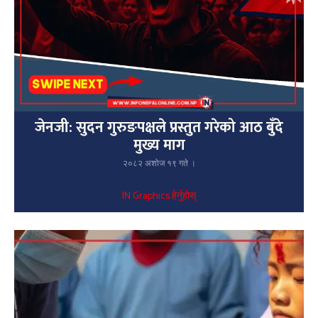
जेनजी: सुदन गुरुङपक्षले प्रस्तुत गरेको आठ बुँदे
मुख्य माग
२०८२ अशोज १९ गते ।
IN Graphics हेर्नुहोस्