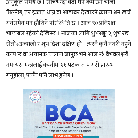
अनुकूल समय छ । सोचेभन्दा बढी धन कमाउने चाँजो
मिल्नेछ, तर इज्जत धान्न वा आडम्बर देखाउने क्रममा धन खर्च
गर्नसमेत मन हौसिने परिस्थिति छ । आज ९० प्रतिशत
भाग्यबल रहेको देखिन्छ । आजका लागि शुभअङ्क २, शुभ रङ
सेतो÷उज्यालो र शुभ दिशा दक्षिण हो । त्यस्तै कुनै नगरी नहुने
काम छ वा अचानक यात्रामा जानुछ भने आज ॐ वैभवलक्ष्म्यै
नमः यस मन्त्रलाई कम्तीमा ११ पटक जाप गरी प्रारम्भ
गर्नुहोला, पक्कै पनि लाभ हुनेछ ।