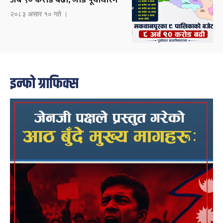
अर्ब ९० करोड बढी, जोड पूर्वाधारमै
२०८३ असार १० गते ।
इन्फो ग्राफिक्स