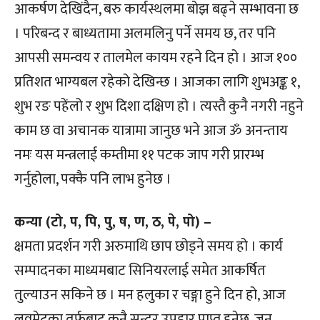
आकर्षण देखिंदैन, बरु कार्यस्थलमा बोझ बढ्ने सम्भावना छ
। परिबन्द र बाध्यतामा अलमलिनु पर्ने समय छ, तर पनि
आपसी समन्वय र तालमेल कायम रहने दिन हो । आज १००
प्रतिशत भाग्यबल रहेको देखिन्छ । आजका लागि शुभअङ्क १,
शुभ रङ पहेंलो र शुभ दिशा दक्षिण हो । त्यस्तै कुनै नगरी नहुने
काम छ वा अचानक यात्रामा जानुछ भने आज ॐ अनन्ताय
नमः यस मन्त्रलाई कम्तीमा ११ पटक जाप गरी प्रारम्भ
गर्नुहोला, पक्कै पनि लाभ हुनेछ ।
कन्या (टो, प, पि, पु, ष, ण, ठ, पे, पो) –
क्षमता प्रदर्शन गरी अरुमाथि छाप छोड्ने समय हो । कार्य
सम्पादनका माध्यमबाट सिनियरलाई समेत आकर्षित
तुल्याउन सकिने छ । मन हलुका र चङ्गा हुने दिन हो, आज
लवमेटका तर्फबाट कुनै सुन्दर उपहार प्राप्त हुनेछ, जुन