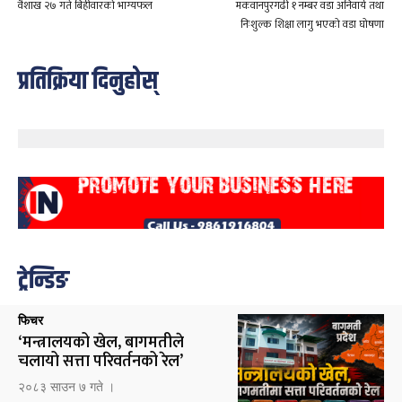
वैशाख २७ गते बिहीवारको भाग्यफल
मकवानपुरगढी १ नम्बर वडा अनिवार्य तथा
निःशुल्क शिक्षा लागु भएको वडा घोषणा
प्रतिक्रिया दिनुहोस्
ट्रेन्डिङ
फिचर
‘मन्त्रालयको खेल, बागमतीले
चलायो सत्ता परिवर्तनको रेल’
२०८३ साउन ७ गते ।