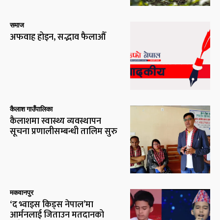
समाज
अफवाह होइन, सद्भाव फैलाऔँ
कैलाश गाउँपालिका
कैलाशमा स्वास्थ्य व्यवस्थापन
सूचना प्रणालीसम्बन्धी तालिम सुरु
मकवानपुर
‘द भ्वाइस किड्स नेपाल’मा
आर्मनलाई जिताउन मतदानको