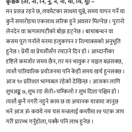
बृश्चिक (तो, ना, नि, नु, ने, नो, या, यि, यु) –
मन प्रसन्न रहने छ, लवमेटका साथमा घुम्ने, समय यापन गर्ने वा
कुनै समारोहमा एकसाथ सरिक हुने अवसर मिल्नेछ । पुरानो
लेनदेन वा ऋणसापटीको बोझ हट्नेछ । बाचाबन्धन वा
कसम पूरा गर्नाले मनमा हलुकापन र रिल्याक्सको अनुभूति
हुनेछ । प्रेमी वा प्रेयसीसँग रमाउने दिन हो । आम्दानीका
दृष्टिले कमजोर समय छैन, तर मन भावुक र चञ्चल बन्नसक्छ,
त्यस्तै पारिवारिक प्रयोजनमा पनि केही समय खर्च हुनसक्छ ।
आज ९० प्रतिशत भाग्यबल रहेको देखिन्छ । आजका लागि
शुभअङ्क ७, शुभ रङ सेतो÷चम्किलो र शुभ दिशा पश्चिम हो ।
त्यस्तै कुनै नगरी नहुने काम छ वा अचानक यात्रामा जानुछ
भने आज ॐ कवये नमः यस मन्त्रलाई कम्तीमा ११ पटक जाप
गरी प्रारम्भ गर्नुहोला, पक्कै पनि लाभ हुनेछ ।