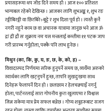
प्रयासहरूमा थप जोड दिने समय हो । आज १०० प्रतिशत
भाग्यबल रहेको देखिन्छ । आजका लागि शुभअङ्क १, शुभ रङ
रङ्गीबिरङ्गी वा छिरबिरे÷बुट्टे र शुभ दिशा पूर्व हो । त्यस्तै कुनै
नगरी नहुने काम छ वा अचानक यात्रामा जानुछ भने आज ॐ
द्रां द्रीं द्रौं सः शुक्राय नमः यस मन्त्रलाई कम्तीमा ११ पटक जाप
गरी प्रारम्भ गर्नुहोला, पक्कै पनि लाभ हुनेछ ।
मिथुन (का, कि, कु, घ, ङ, छ, के, को, ह) –
विवादास्पद निर्णयमा सरिक हुनुपर्ने समय छ, व्यर्थैमा अरुको
स्वार्थका लागि खट्नुपर्ने हुन्छ, तापनि सुखदुःखमा साथ
दिनेहरू फेलापर्ने दिन हो । छलछाम र हेलचक्र्याइँ नगर्नु
होला, पार्टनरलाई सारा गोपनीय कुरा खुलाएमा र विश्वास
जित्न सकेमा मात्र प्रेम सफल बन्नेछ । गोप्य शत्रुहरूबाट सजग
रहनु होला, त्यस्ता व्यक्ति तपाईंका अन्तरङ्ग साथीका रूपमा