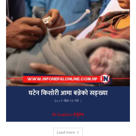
घटेन किशोरी आमा बन्नेको सङ्ख्या
२०८१ जेष्ठ १९ गते ।
IN Graphics हेर्नुहोस्
Load more