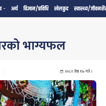
ख
अर्थ
विज्ञान/प्रविधि
खेलकुद
स्वास्थ्य/जीवनशै
ारको भाग्यफल
२०८२ जेष्ठ १७ गते ।