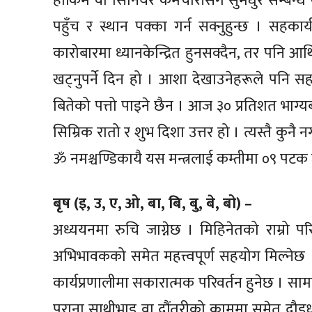
हाकिम वा सिनियर कर्मचारीसँग सुमधुर सम्बन्ध
पहुँच र स्थान पक्का गर्न सक्नुहुन्छ । सहकार
कारोबारमा ध्यानकेन्द्रित हुनसक्दैन, तर पनि आ
खट्नुपर्ने दिन हो । आशा देखाउनेहरूले पनि सहयो
बितेको पत्तो पाइने छैन । आज ३० प्रतिशत भाग
सिम्रिक रातो र शुभ दिशा उत्तर हो । त्यस्तै कु
ॐ नमश्चण्डिकायै यस मन्त्रलाई कम्तीमा ०९ पटक जा
बृष (इ, उ, ए, ओ, बा, बि, बु, बे, बो) –
अध्ययनमा रुचि जाग्नेछ । मिहिनेतको राम्रो पर
अभिभावकको समेत महत्त्वपूर्ण सहयोग मिल्नेछ । 
कार्यप्रणालीमा सकारात्मक परिवर्तन हुनेछ । स
पुराना साथीभाइ वा दौंतरीको काममा समेत दौडध