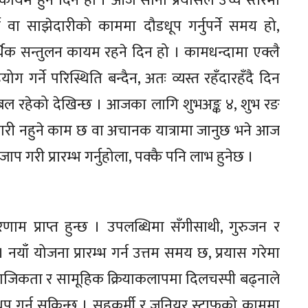
 कायम हुने दिन हो । आज सानो प्रयासले उच्च स्तरमा
्य वा साझेदारीको काममा दौडधूप गर्नुपर्ने समय हो,
र्थिक सन्तुलन कायम रहने दिन हो । कामधन्दामा एक्लै
ग गर्ने परिस्थिति बन्दैन, अतः व्यस्त रहँदारहँदै दिन
्यबल रहेको देखिन्छ । आजका लागि शुभअङ्क ४, शुभ रङ
नै नगरी नहुने काम छ वा अचानक यात्रामा जानुछ भने आज
प गरी प्रारम्भ गर्नुहोला, पक्कै पनि लाभ हुनेछ ।
िणाम प्राप्त हुन्छ । उपलब्धिमा सँगीसाथी, गुरुजन र
नयाँ योजना प्रारम्भ गर्न उत्तम समय छ, प्रयास गरेमा
ामाजिकता र सामूहिक क्रियाकलापमा दिलचस्पी बढ्नाले
ूप गर्न सकिन्छ । सहकर्मी र जुनियर स्टाफको काममा