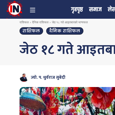
गृहपृष्ठ
समाज
ले
राशिफल
दैनिक राशिफल
जेठ १८ गते आइतबारको भाग्यफल
राशिफल
दैनिक राशिफल
जेठ १८ गते आइतब
ज्यो. प. धुर्वराज सुबेदी