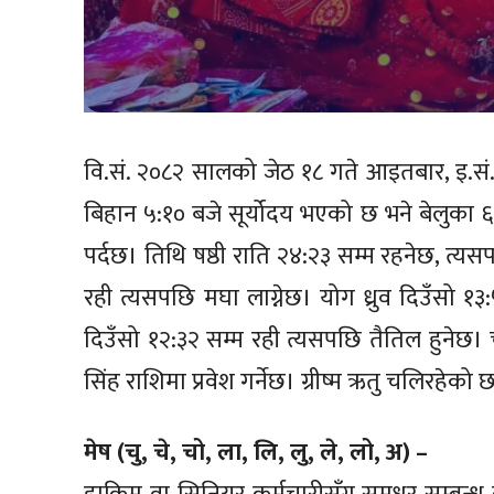
वि.सं. २०८२ सालको जेठ १८ गते आइतबार, इ.स
बिहान ५:१० बजे सूर्योदय भएको छ भने बेलुका ६:५४
पर्दछ। तिथि षष्ठी राति २४:२३ सम्म रहनेछ, त्यसपछ
रही त्यसपछि मघा लाग्नेछ। योग ध्रुव दिउँसो 
दिउँसो १२:३२ सम्म रही त्यसपछि तैतिल हुनेछ। 
सिंह राशिमा प्रवेश गर्नेछ। ग्रीष्म ऋतु चलिरहेको 
मेष (चु, चे, चो, ला, लि, लु, ले, लो, अ) –