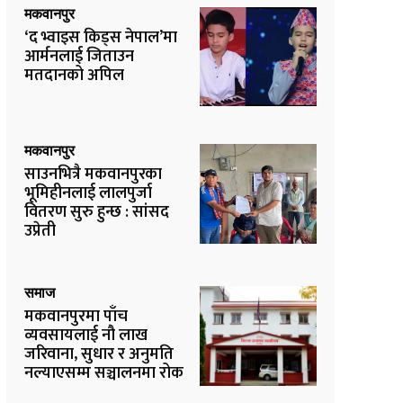
मकवानपुर
‘द भ्वाइस किड्स नेपाल’मा
आर्मनलाई जिताउन
मतदानको अपिल
मकवानपुर
साउनभित्रै मकवानपुरका
भूमिहीनलाई लालपुर्जा
वितरण सुरु हुन्छ : सांसद
उप्रेती
समाज
मकवानपुरमा पाँच
व्यवसायलाई नौ लाख
जरिवाना, सुधार र अनुमति
नल्याएसम्म सञ्चालनमा रोक