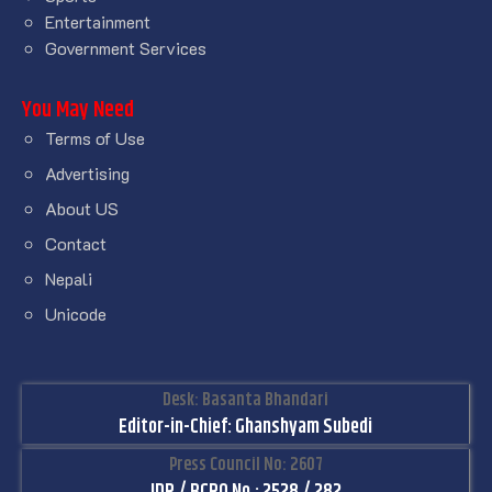
Entertainment
Government Services
You May Need
Terms of Use
Advertising
About US
Contact
Nepali
Unicode
Desk: Basanta Bhandari
Editor-in-Chief: Ghanshyam Subedi
Press Council No: 2607
IDR / BCRO No.: 2528 / 282