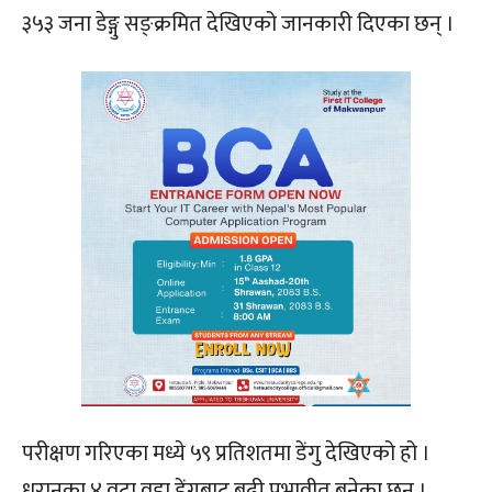
३५३ जना डेङ्गु सङ्क्रमित देखिएको जानकारी दिएका छन् ।
परीक्षण गरिएका मध्ये ५९ प्रतिशतमा डेंगु देखिएको हो ।
धरानका ४ वटा वडा डेंगुबाट बढी प्रभावीत बनेका छन ।