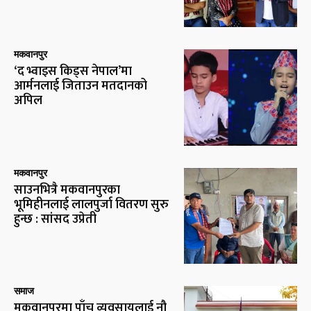
मकवानपुर
‘द भ्वाइस किड्स नेपाल’मा
आर्मनलाई जिताउन मतदानको
अपिल
मकवानपुर
साउनभित्रै मकवानपुरका
भूमिहीनलाई लालपुर्जा वितरण सुरु
हुन्छ : सांसद उप्रेती
समाज
मकवानपुरमा पाँच व्यवसायलाई नौ