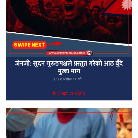
जेनजी: सुदन गुरुङपक्षले प्रस्तुत गरेको आठ बुँदे
मुख्य माग
२०८२ अशोज १९ गते ।
IN Graphics हेर्नुहोस्