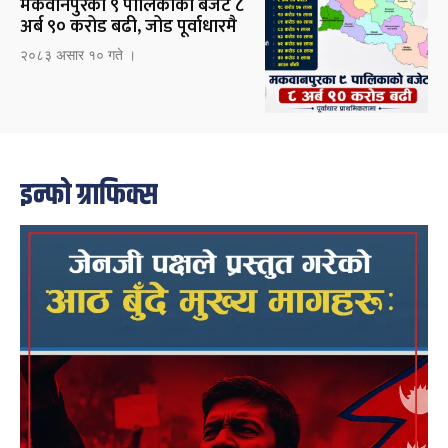
मकवानपुरका ९ पालिकाको बजेट ८
अर्ब ९० करोड बढी, जोड पूर्वाधारमै
२०८३ असार १० गते ।
इन्फो ग्राफिक्स