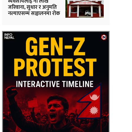
व्यवसायलाई नौ लाख
जरिवाना, सुधार र अनुमति
नल्याएसम्म सञ्चालनमा रोक