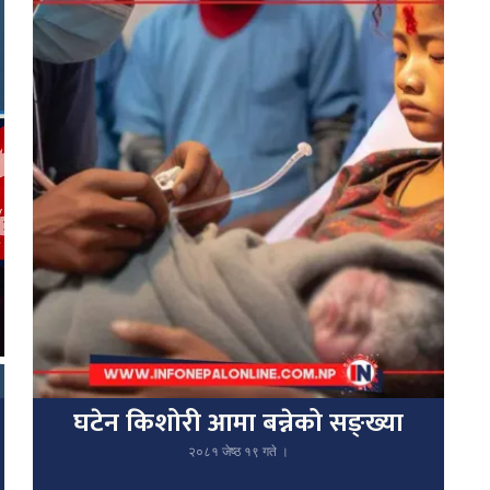
घटेन किशोरी आमा बन्नेको सङ्ख्या
२०८१ जेष्ठ १९ गते ।