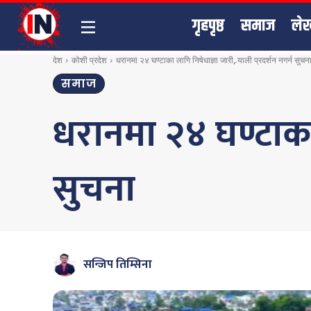
गृहपृष्ठ
समाज
ले
देश
कोशी प्रदेश
धरानमा २४ घण्टाका लागि निषेधाज्ञा जारी, र्‍याली प्रदर्शन नगर्न सुचन
समाज
धरानमा २४ घण्टाका ल
सुचना
सन्जिप तिम्सिना