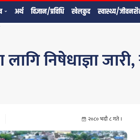
ख
अर्थ
विज्ञान/प्रविधि
खेलकुद
स्वास्थ्य/जीवनशै
ा
ागि निषेधाज्ञा जारी, र्‍
२०८० भदौ ८ गते ।