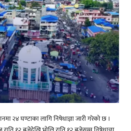
ानमा २४ घण्टाका लागि निषेधाज्ञा जारी गरेको छ ।
ाति १२ बजेदेखि भोलि राति १२ बजेसम्म निषेधाज्ञा