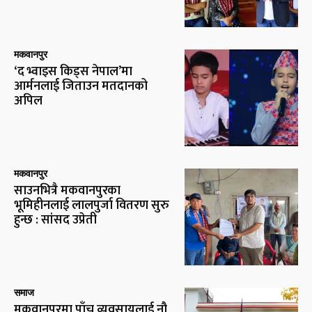
मकवानपुर
‘द भ्वाइस किड्स नेपाल’मा
आर्मनलाई जिताउन मतदानको
अपिल
मकवानपुर
साउनभित्रै मकवानपुरका
भूमिहीनलाई लालपुर्जा वितरण सुरु
हुन्छ : सांसद उप्रेती
समाज
मकवानपुरमा पाँच व्यवसायलाई नौ