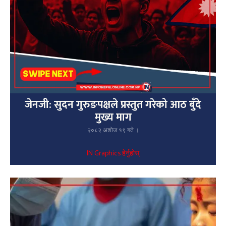
जेनजी: सुदन गुरुङपक्षले प्रस्तुत गरेको आठ बुँदे
मुख्य माग
२०८२ अशोज १९ गते ।
IN Graphics हेर्नुहोस्