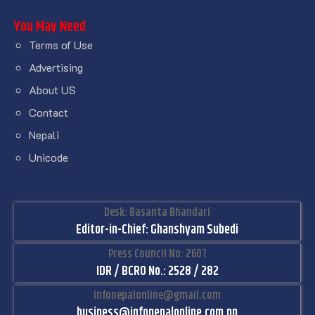
You May Need
Terms of Use
Advertising
About US
Contact
Nepali
Unicode
Desk: Basanta Bhandari
Editor-in-Chief: Ghanshyam Subedi
Press Council No: 2607
IDR / BCRO No.: 2528 / 282
infonepalonline@gmail.com
business@infonepalonline.com.np