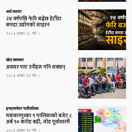
अर्थ व्यापार
२४ वर्षपछि फेरि बज्नेछ हेटौँडा
कपडा उद्योगको साइरन
२०८३ असार २८ गते ।
खेल समाचार
अवसर पाए उनीहरू पनि सक्छन्
२०८३ असार २४ गते ।
इन्द्रसरोवर गाउँपालिका
मकवानपुरका ९ पालिकाको बजेट ८
अर्ब ९० करोड बढी, जोड पूर्वाधारमै
२०८३ असार १० गते ।