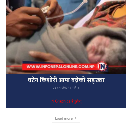
घटेन किशोरी आमा बन्नेको सङ्ख्या
२०८१ जेष्ठ १९ गते ।
IN Graphics हेर्नुहोस्
Load more