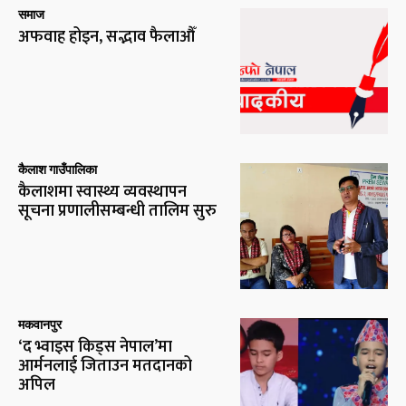
समाज
अफवाह होइन, सद्भाव फैलाऔँ
कैलाश गाउँपालिका
कैलाशमा स्वास्थ्य व्यवस्थापन
सूचना प्रणालीसम्बन्धी तालिम सुरु
मकवानपुर
‘द भ्वाइस किड्स नेपाल’मा
आर्मनलाई जिताउन मतदानको
अपिल