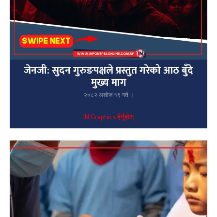
जेनजी: सुदन गुरुङपक्षले प्रस्तुत गरेको आठ बुँदे
मुख्य माग
२०८२ अशोज १९ गते ।
IN Graphics हेर्नुहोस्