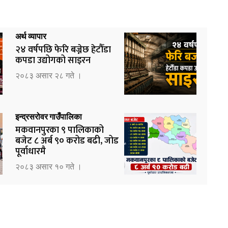
अर्थ व्यापार
२४ वर्षपछि फेरि बज्नेछ हेटौँडा
कपडा उद्योगको साइरन
२०८३ असार २८ गते ।
इन्द्रसरोवर गाउँपालिका
मकवानपुरका ९ पालिकाको
बजेट ८ अर्ब ९० करोड बढी, जोड
पूर्वाधारमै
२०८३ असार १० गते ।