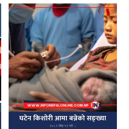
घटेन किशोरी आमा बन्नेको सङ्ख्या
२०८१ जेष्ठ १९ गते ।