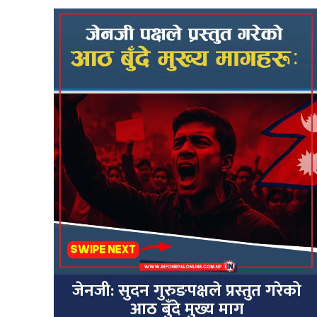
जेनजी: सुदन गुरुङपक्षले प्रस्तुत गरेको
आठ बुँदे मुख्य माग