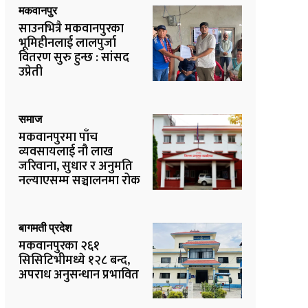
मकवानपुर
साउनभित्रै मकवानपुरका
भूमिहीनलाई लालपुर्जा
वितरण सुरु हुन्छ : सांसद
उप्रेती
समाज
मकवानपुरमा पाँच
व्यवसायलाई नौ लाख
जरिवाना, सुधार र अनुमति
नल्याएसम्म सञ्चालनमा रोक
बागमती प्रदेश
मकवानपुरका २६१
सिसिटिभीमध्ये १२८ बन्द,
अपराध अनुसन्धान प्रभावित