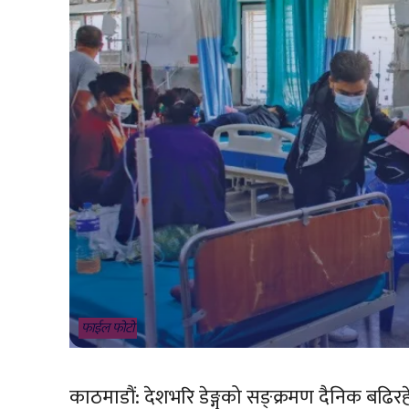
फाईल फोटो
काठमाडौं: देशभरि डेङ्गुको सङ्क्रमण दैनिक बढि