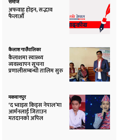
समाज
अफवाह होइन, सद्भाव
फैलाऔँ
कैलाश गाउँपालिका
कैलाशमा स्वास्थ्य
व्यवस्थापन सूचना
प्रणालीसम्बन्धी तालिम सुरु
मकवानपुर
‘द भ्वाइस किड्स नेपाल’मा
आर्मनलाई जिताउन
मतदानको अपिल