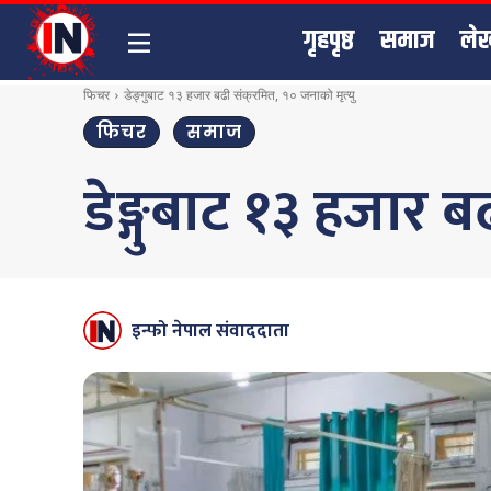
गृहपृष्ठ
समाज
ले
फिचर
डेङ्गुबाट १३ हजार बढी संक्रमित, १० जनाको मृत्यु
फिचर
समाज
डेङ्गुबाट १३ हजार ब
इन्फो नेपाल संवाददाता