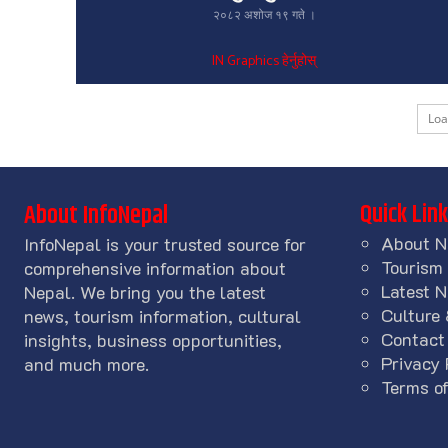
२०८२ अशोज १९ गते ।
IN Graphics हेर्नुहोस्
Lo
Quick Lin
About InfoNepal
About N
InfoNepal is your trusted source for
Tourism
comprehensive information about
Latest 
Nepal. We bring you the latest
Culture 
news, tourism information, cultural
Contact
insights, business opportunities,
Privacy 
and much more.
Terms of