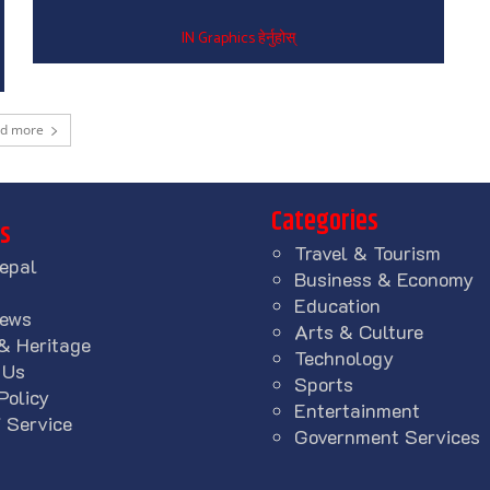
IN Graphics हेर्नुहोस्
ad more
Categories
ks
Travel & Tourism
epal
Business & Economy
Education
News
Arts & Culture
& Heritage
Technology
 Us
Sports
Policy
Entertainment
 Service
Government Services