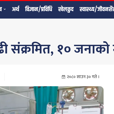
ख
अर्थ
विज्ञान/प्रविधि
खेलकुद
स्वास्थ्य/जीवनशै
ढी संक्रमित, १० जनाको मृ
२०८० साउन ३० गते ।