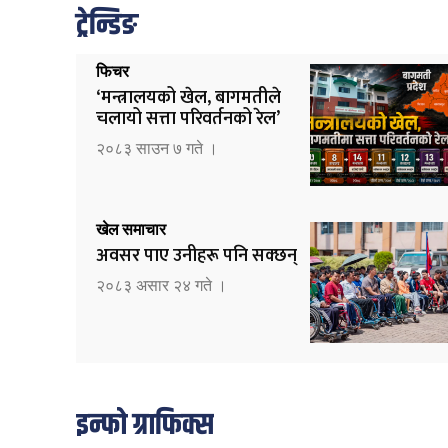
ट्रेन्डिङ
फिचर
‘मन्त्रालयको खेल, बागमतीले
चलायो सत्ता परिवर्तनको रेल’
२०८३ साउन ७ गते ।
खेल समाचार
अवसर पाए उनीहरू पनि सक्छन्
२०८३ असार २४ गते ।
इन्फो ग्राफिक्स