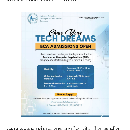
उनका अनुसार पर्वमा स्वयम्भू महाचैत्य, बौद्ध चैत्य, स्थानीय