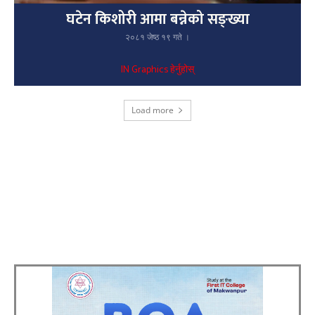
घटेन किशोरी आमा बन्नेको सङ्ख्या
२०८१ जेष्ठ १९ गते ।
IN Graphics हेर्नुहोस्
Load more