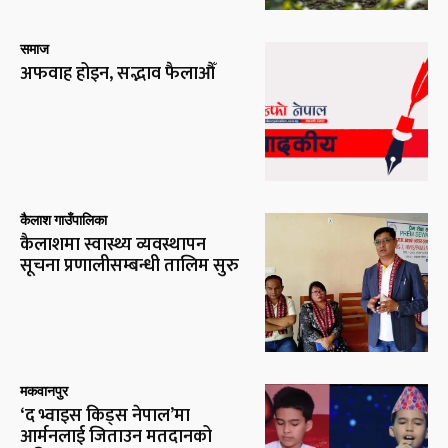
समाज
अफवाह होइन, सद्भाव फैलाऔँ
कैलाश गाउँपालिका
कैलाशमा स्वास्थ्य व्यवस्थापन
सूचना प्रणालीसम्बन्धी तालिम सुरु
मकवानपुर
‘द भ्वाइस किड्स नेपाल’मा
आर्मनलाई जिताउन मतदानको