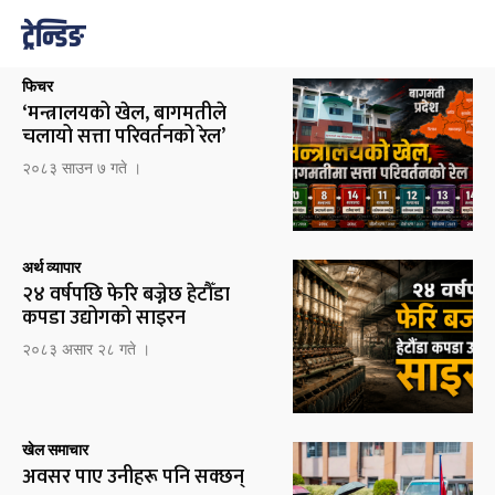
ट्रेन्डिङ
फिचर
‘मन्त्रालयको खेल, बागमतीले
चलायो सत्ता परिवर्तनको रेल’
२०८३ साउन ७ गते ।
अर्थ व्यापार
२४ वर्षपछि फेरि बज्नेछ हेटौँडा
कपडा उद्योगको साइरन
२०८३ असार २८ गते ।
खेल समाचार
अवसर पाए उनीहरू पनि सक्छन्