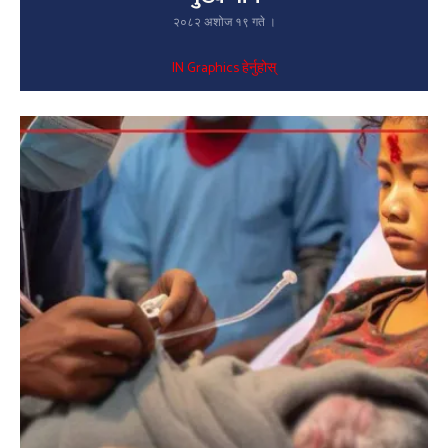
२०८२ अशोज १९ गते ।
IN Graphics हेर्नुहोस्