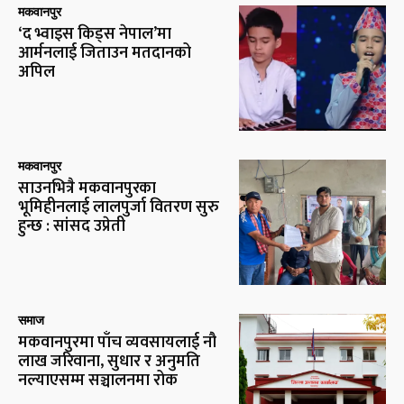
मकवानपुर
‘द भ्वाइस किड्स नेपाल’मा
आर्मनलाई जिताउन मतदानको
अपिल
मकवानपुर
साउनभित्रै मकवानपुरका
भूमिहीनलाई लालपुर्जा वितरण सुरु
हुन्छ : सांसद उप्रेती
समाज
मकवानपुरमा पाँच व्यवसायलाई नौ
लाख जरिवाना, सुधार र अनुमति
नल्याएसम्म सञ्चालनमा रोक