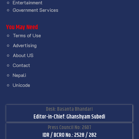
Entertainment
Government Services
You May Need
Terms of Use
Advertising
About US
Contact
Nepali
Unicode
Desk: Basanta Bhandari
Editor-in-Chief: Ghanshyam Subedi
Press Council No: 2607
IDR / BCRO No.: 2528 / 282