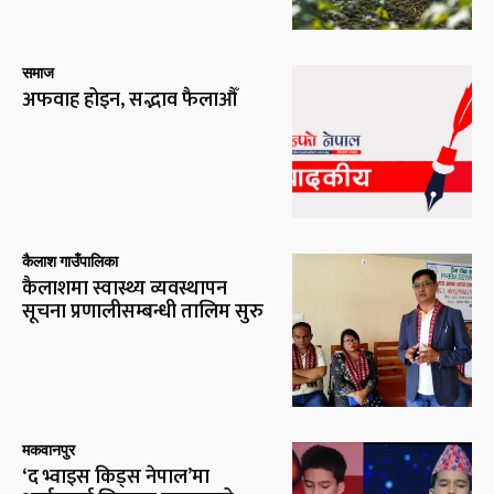
समाज
अफवाह होइन, सद्भाव फैलाऔँ
कैलाश गाउँपालिका
कैलाशमा स्वास्थ्य व्यवस्थापन
सूचना प्रणालीसम्बन्धी तालिम सुरु
मकवानपुर
‘द भ्वाइस किड्स नेपाल’मा