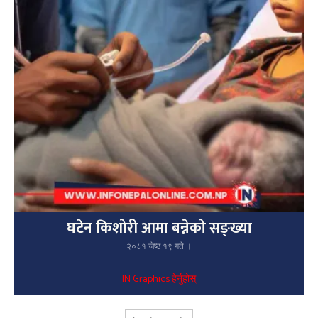
घटेन किशोरी आमा बन्नेको सङ्ख्या
२०८१ जेष्ठ १९ गते ।
IN Graphics हेर्नुहोस्