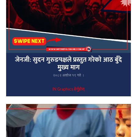
जेनजी: सुदन गुरुङपक्षले प्रस्तुत गरेको आठ बुँदे
मुख्य माग
२०८२ अशोज १९ गते ।
IN Graphics हेर्नुहोस्