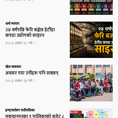
अर्थ व्यापार
२४ वर्षपछि फेरि बज्नेछ हेटौँडा
कपडा उद्योगको साइरन
२०८३ असार २८ गते ।
खेल समाचार
अवसर पाए उनीहरू पनि सक्छन्
२०८३ असार २४ गते ।
इन्द्रसरोवर गाउँपालिका
मकवानपुरका ९ पालिकाको बजेट ८