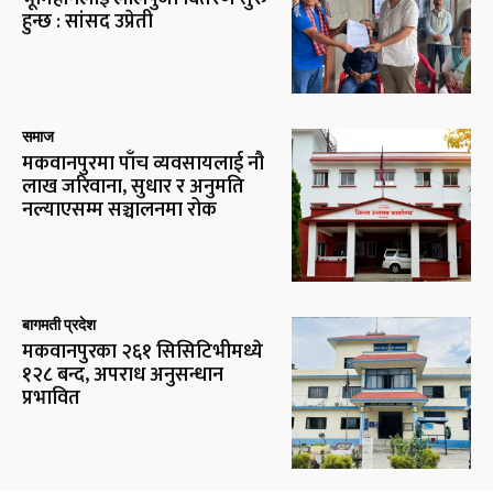
हुन्छ : सांसद उप्रेती
समाज
मकवानपुरमा पाँच व्यवसायलाई नौ
लाख जरिवाना, सुधार र अनुमति
नल्याएसम्म सञ्चालनमा रोक
बागमती प्रदेश
मकवानपुरका २६१ सिसिटिभीमध्ये
१२८ बन्द, अपराध अनुसन्धान
प्रभावित