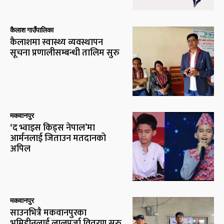
कैलाश गाउँपालिका
कैलाशमा स्वास्थ्य व्यवस्थापन
सूचना प्रणालीसम्बन्धी तालिम सुरु
मकवानपुर
‘द भ्वाइस किड्स नेपाल’मा
आर्मनलाई जिताउन मतदानको
अपिल
मकवानपुर
साउनभित्रै मकवानपुरका
भूमिहीनलाई लालपुर्जा वितरण सुरु