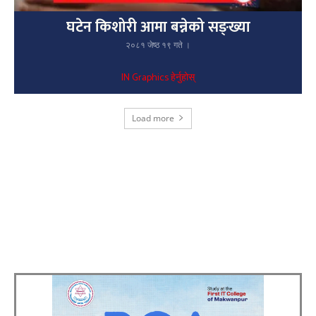
घटेन किशोरी आमा बन्नेको सङ्ख्या
२०८१ जेष्ठ १९ गते ।
IN Graphics हेर्नुहोस्
Load more