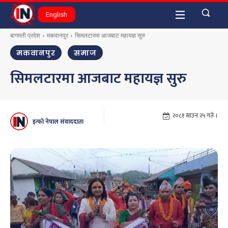
English
बागमती प्रदेश
मकवानपुर
सिमलटारमा आजबाट महायज्ञ सुरु
मकवानपुर
समाज
सिमलटारमा आजबाट महायज्ञ सुरु
२०८१ साउन २५ गते ।
इन्फो नेपाल संवाददाता