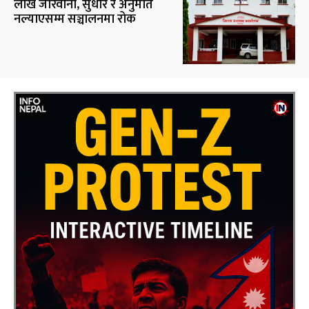
लाख जरिवाना, सुधार र अनुमति
नल्याएसम्म सञ्चालनमा रोक