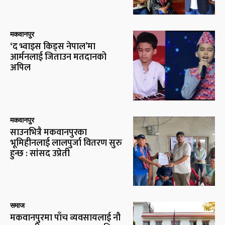
मकवानपुर
‘द भ्वाइस किड्स नेपाल’मा
आर्मनलाई जिताउन मतदानको
अपिल
मकवानपुर
साउनभित्रै मकवानपुरका
भूमिहीनलाई लालपुर्जा वितरण सुरु
हुन्छ : सांसद उप्रेती
समाज
मकवानपुरमा पाँच व्यवसायलाई नौ