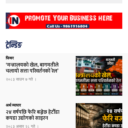
ट्रेन्डिङ
फिचर
‘मन्त्रालयको खेल, बागमतीले
चलायो सत्ता परिवर्तनको रेल’
२०८३ साउन ७ गते ।
अर्थ व्यापार
२४ वर्षपछि फेरि बज्नेछ हेटौँडा
कपडा उद्योगको साइरन
२०८३ असार २८ गते ।