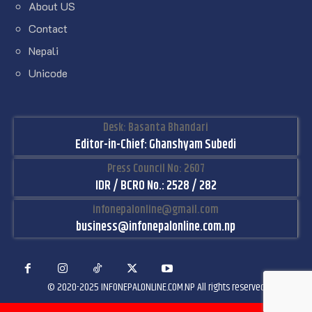
About US
Contact
Nepali
Unicode
Desk: Basanta Bhandari
Editor-in-Chief: Ghanshyam Subedi
Press Council No: 2607
IDR / BCRO No.: 2528 / 282
infonepalonline@gmail.com
business@infonepalonline.com.np
© 2020-2025 INFONEPALONLINE.COM.NP All rights reserved