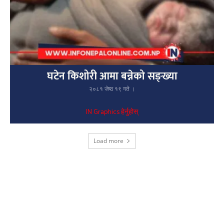
घटेन किशोरी आमा बन्नेको सङ्ख्या
२०८१ जेष्ठ १९ गते ।
IN Graphics हेर्नुहोस्
Load more