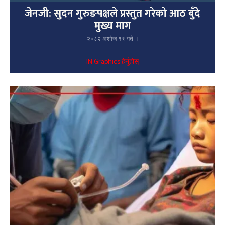
जेनजी: सुदन गुरुङपक्षले प्रस्तुत गरेको आठ बुँदे
मुख्य माग
२०८२ अशोज १९ गते ।
IN Graphics हेर्नुहोस्