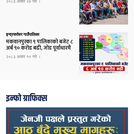
२०८३ असार २४ गते ।
इन्द्रसरोवर गाउँपालिका
मकवानपुरका ९ पालिकाको बजेट ८
अर्ब ९० करोड बढी, जोड पूर्वाधारमै
२०८३ असार १० गते ।
इन्फो ग्राफिक्स