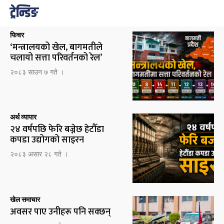
ट्रेन्डिङ
फिचर
‘मन्त्रालयको खेल, बागमतीले
चलायो सत्ता परिवर्तनको रेल’
२०८३ साउन ७ गते ।
अर्थ व्यापार
२४ वर्षपछि फेरि बज्नेछ हेटौँडा
कपडा उद्योगको साइरन
२०८३ असार २८ गते ।
खेल समाचार
अवसर पाए उनीहरू पनि सक्छन्