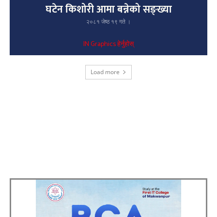
घटेन किशोरी आमा बन्नेको सङ्ख्या
२०८१ जेष्ठ १९ गते ।
IN Graphics हेर्नुहोस्
Load more