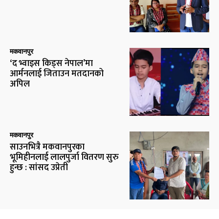
मकवानपुर
‘द भ्वाइस किड्स नेपाल’मा
आर्मनलाई जिताउन मतदानको
अपिल
मकवानपुर
साउनभित्रै मकवानपुरका
भूमिहीनलाई लालपुर्जा वितरण सुरु
हुन्छ : सांसद उप्रेती