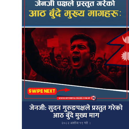
जेनजी: सुदन गुरुङपक्षले प्रस्तुत गरेको
आठ बुँदे मुख्य माग
२०८२ अशोज १९ गते ।