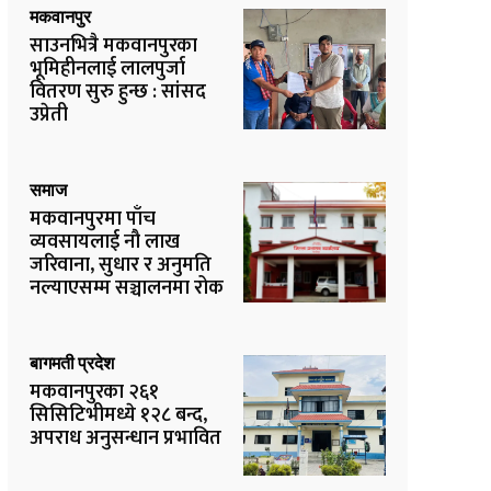
मकवानपुर
साउनभित्रै मकवानपुरका
भूमिहीनलाई लालपुर्जा
वितरण सुरु हुन्छ : सांसद
उप्रेती
समाज
मकवानपुरमा पाँच
व्यवसायलाई नौ लाख
जरिवाना, सुधार र अनुमति
नल्याएसम्म सञ्चालनमा रोक
बागमती प्रदेश
मकवानपुरका २६१
सिसिटिभीमध्ये १२८ बन्द,
अपराध अनुसन्धान प्रभावित