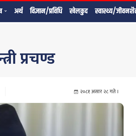
ख
अर्थ
विज्ञान/प्रविधि
खेलकुद
स्वास्थ्य/जीवनशै
्री प्रचण्ड
२०८१ असार २८ गते ।