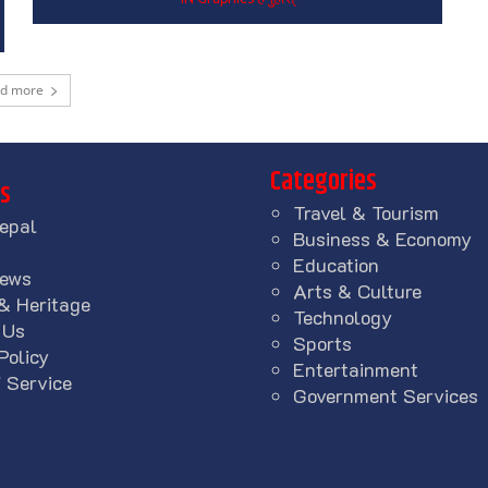
ad more
Categories
ks
Travel & Tourism
epal
Business & Economy
Education
News
Arts & Culture
& Heritage
Technology
 Us
Sports
Policy
Entertainment
 Service
Government Services