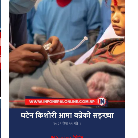
घटेन किशोरी आमा बन्नेको सङ्ख्या
२०८१ जेष्ठ १९ गते ।
IN Graphics हेर्नुहोस्