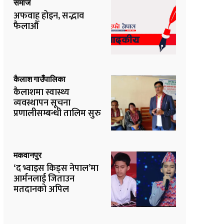
समाज
अफवाह होइन, सद्भाव
फैलाऔँ
कैलाश गाउँपालिका
कैलाशमा स्वास्थ्य
व्यवस्थापन सूचना
प्रणालीसम्बन्धी तालिम सुरु
मकवानपुर
‘द भ्वाइस किड्स नेपाल’मा
आर्मनलाई जिताउन
मतदानको अपिल