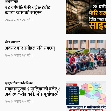
अर्थ व्यापार
२४ वर्षपछि फेरि बज्नेछ हेटौँडा
कपडा उद्योगको साइरन
२०८३ असार २८ गते ।
खेल समाचार
अवसर पाए उनीहरू पनि सक्छन्
२०८३ असार २४ गते ।
इन्द्रसरोवर गाउँपालिका
मकवानपुरका ९ पालिकाको बजेट ८
अर्ब ९० करोड बढी, जोड पूर्वाधारमै
२०८३ असार १० गते ।