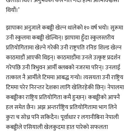
खेलाडी थिए। अनुभवको कारणले गर्दा हामी आत्मविश्वासी
थियौं।’
झापाका अनुजाले कबड्डी खेल्न थालेको १० वर्ष भयो। सुरूमा
उनी स्कुलमा कबड्डी खेल्थिन्। झापामा हुँदा स्कुलस्तरीय
प्रतियोगितामा खेल्ने गरेकी उनी राष्ट्रपति रनिङ शिल्ड खेल्न
काठमाडौं आएकी थिइन्। काठमाडौंमा उनले उत्कृष्ट प्रदर्शन
गरेपछि उनी त्रिभुवन आर्मी क्लबको नजरमा परिन्। उनलाई
तत्काल नै आर्मीले टिममा आबद्ध गर्‍यो। त्यसयता उनी राष्ट्रिय
टिममा परेर निरन्तर देशका लागि खेलिरहेकी छिन्। नेपालमा
कबड्डीका राष्ट्रिय प्रतियोगिता कमै हुन्छन्। कबड्डीको आफ्नै
हल समेत छैन। अझ अन्तर्राष्ट्रिय प्रतियोगितामा भाग लिने
कुरा च सोच्न पनि सकिदैन। पूर्वाधार र लगानीबिना नेपाली
कबड्डीले एसियाली खेलकुदमा हात पारेको सफलता