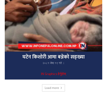
घटेन किशोरी आमा बन्नेको सङ्ख्या
२०८१ जेष्ठ १९ गते ।
IN Graphics हेर्नुहोस्
Load more