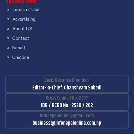
You May Need
Terms of Use
Advertising
About US
Contact
Nepali
Unicode
Desk: Basanta Bhandari
Editor-in-Chief: Ghanshyam Subedi
Press Council No: 2607
IDR / BCRO No.: 2528 / 282
infonepalonline@gmail.com
business@infonepalonline.com.np