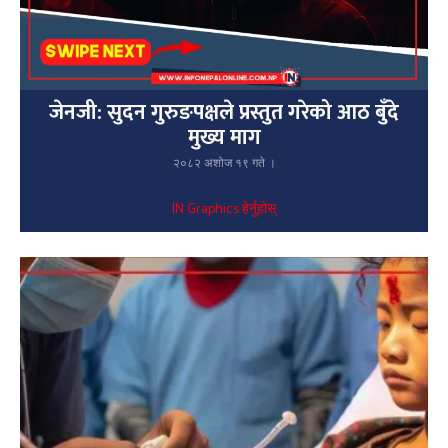
जेनजी: सुदन गुरुङपक्षले प्रस्तुत गरेको आठ बुँदे
मुख्य माग
२०८२ अशोज १९ गते ।
IN Graphics हेर्नुहोस्