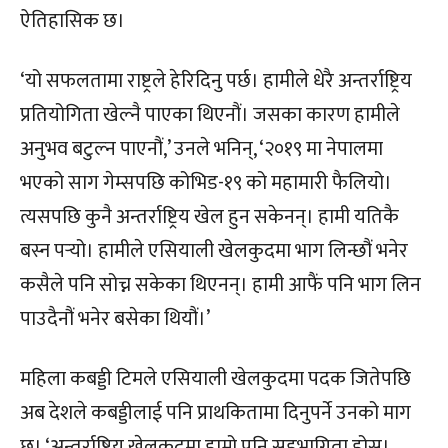
ऐतिहासिक छ।
‘यो सफलतामा राष्ट्रले हेरिदिनु पर्छ। हामीले धेरै अन्तर्राष्ट्रिय
प्रतियोगिता खेल्नै पाएका थिएनौं। जसका कारण हामीले
अनुभव बटुल्न पाएनौं,’ उनले भनिन्, ‘२०१९ मा नेपालमा
भएको साग गेम्सपछि कोभिड-१९ को महामारी फैलियो।
त्यसपछि कुनै अन्तर्राष्ट्रिय खेल हुन सकेनन्। हामी यतिकै
बस्न पर्‍यो। हामीले एसियाली खेलकुदमा भाग लिन्छौं भनेर
कसैले पनि सोच्न सकेका थिएनन्। हामी आफैं पनि भाग लिन
पाउदैनौं भनेर बसेका थियौं।’
महिला कबड्डी टिमले एसियाली खेलकुदमा पदक जितेपछि
अब देशले कबड्डीलाई पनि प्राथकितामा दिनुपर्ने उनको माग
छ। ‘अन्तर्राष्ट्रिय खेलकुदमा हाम्रो पनि सहभागिता होस्।