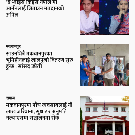
‘द भ्वाइस किड्स नेपाल’मा
आर्मनलाई जिताउन मतदानको
अपिल
मकवानपुर
साउनभित्रै मकवानपुरका
भूमिहीनलाई लालपुर्जा वितरण सुरु
हुन्छ : सांसद उप्रेती
समाज
मकवानपुरमा पाँच व्यवसायलाई नौ
लाख जरिवाना, सुधार र अनुमति
नल्याएसम्म सञ्चालनमा रोक