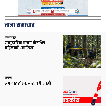
ताजा समाचार
मकवानपुर
सामुदायिक वनमा बोराभित्र
महिलाको शव फेला
समाज
अफवाह होइन, सद्भाव फैलाऔँ