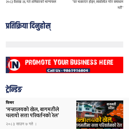
२०८३ वैशाख २६ गते शनिवारको भाग्यफल
“घर भत्काएर होइन, व्यवस्थित गरेर समाधान
गरौँ”
प्रतिक्रिया दिनुहोस्
ट्रेन्डिङ
फिचर
‘मन्त्रालयको खेल, बागमतीले
चलायो सत्ता परिवर्तनको रेल’
२०८३ साउन ७ गते ।