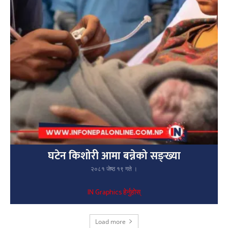
घटेन किशोरी आमा बन्नेको सङ्ख्या
२०८१ जेष्ठ १९ गते ।
IN Graphics हेर्नुहोस्
Load more