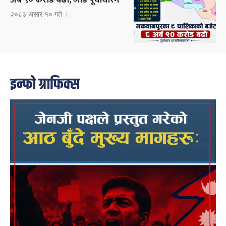
२०८३ असार १० गते ।
इन्फो ग्राफिक्स