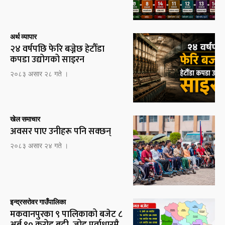
अर्थ व्यापार
२४ वर्षपछि फेरि बज्नेछ हेटौँडा
कपडा उद्योगको साइरन
२०८३ असार २८ गते ।
खेल समाचार
अवसर पाए उनीहरू पनि सक्छन्
२०८३ असार २४ गते ।
इन्द्रसरोवर गाउँपालिका
मकवानपुरका ९ पालिकाको बजेट ८
अर्ब ९० करोड बढी, जोड पूर्वाधारमै